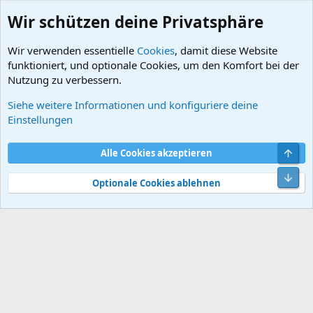
Wir schützen deine Privatsphäre
Wir verwenden essentielle
Cookies
, damit diese Website
funktioniert, und optionale Cookies, um den Komfort bei der
Nutzung zu verbessern.
Siehe weitere Informationen und konfiguriere deine
DB-Schaltpläne (61)
Einstellungen
Cookies
Default style
Deutsch
Obe
Alle Cookies akzeptieren
Kontakt
Nutzungsbedingungen
Datenschutz
Hilfe und Impressum
Start
R
Unt
S
Optionale Cookies ablehnen
S
®
Community platform by XenForo
© 2010-2026 XenForo Ltd.