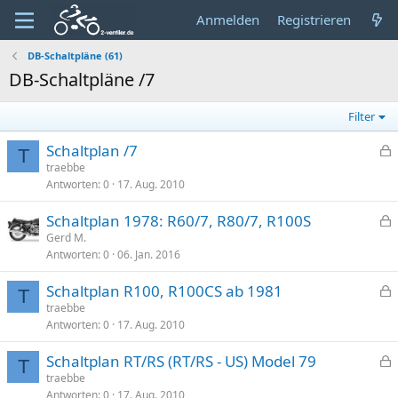
Anmelden
Registrieren
DB-Schaltpläne (61)
DB-Schaltpläne /7
Filter
Schaltplan /7
T
e
traebbe
Antworten
0
17. Aug. 2010
s
p
Schaltplan 1978: R60/7, R80/7, R100S
e
e
Gerd M.
r
Antworten
0
06. Jan. 2016
s
r
p
t
Schaltplan R100, R100CS ab 1981
e
T
e
traebbe
r
Antworten
0
17. Aug. 2010
s
r
p
t
Schaltplan RT/RS (RT/RS - US) Model 79
e
T
e
traebbe
r
Antworten
0
17. Aug. 2010
s