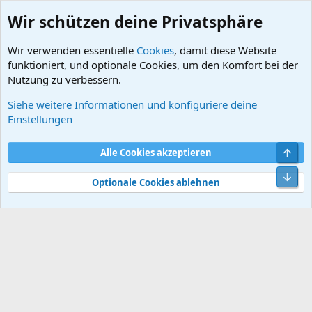
Wir schützen deine Privatsphäre
Wir verwenden essentielle
Cookies
, damit diese Website
funktioniert, und optionale Cookies, um den Komfort bei der
Nutzung zu verbessern.
Siehe weitere Informationen und konfiguriere deine
Informationen zum Forum
Einstellungen
Cookies
Default style
Deutsch
Obe
Alle Cookies akzeptieren
Kontakt
Nutzungsbedingungen
Datenschutz
Hilfe und Impressum
Start
R
Unt
S
Optionale Cookies ablehnen
S
®
Community platform by XenForo
© 2010-2026 XenForo Ltd.