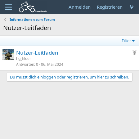
Anmelden
Registrieren
Informationen zum Forum
Nutzer-Leitfaden
Filter
E
Nutzer-Leitfaden
hg_filder
Antworten
0
06. Mai 2024
p
f
Du musst dich einloggen oder registrieren, um hier zu schreiben.
o
h
l
e
n