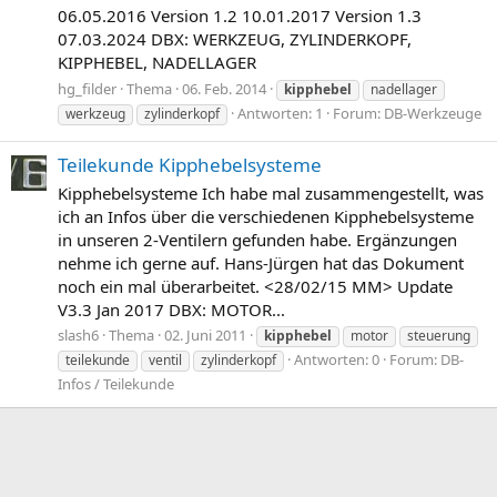
06.05.2016 Version 1.2 10.01.2017 Version 1.3
07.03.2024 DBX: WERKZEUG, ZYLINDERKOPF,
KIPPHEBEL, NADELLAGER
hg_filder
Thema
06. Feb. 2014
kipphebel
nadellager
Antworten: 1
Forum:
DB-Werkzeuge
werkzeug
zylinderkopf
Teilekunde Kipphebelsysteme
Kipphebelsysteme Ich habe mal zusammengestellt, was
ich an Infos über die verschiedenen Kipphebelsysteme
in unseren 2-Ventilern gefunden habe. Ergänzungen
nehme ich gerne auf. Hans-Jürgen hat das Dokument
noch ein mal überarbeitet. <28/02/15 MM> Update
V3.3 Jan 2017 DBX: MOTOR...
slash6
Thema
02. Juni 2011
kipphebel
motor
steuerung
Antworten: 0
Forum:
DB-
teilekunde
ventil
zylinderkopf
Infos / Teilekunde