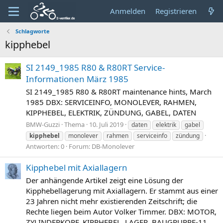
Anmelden
Registrieren
Schlagworte
kipphebel
SI 2149_1985 R80 & R80RT Service-
Informationen März 1985
SI 2149_1985 R80 & R80RT maintenance hints, March
1985 DBX: SERVICEINFO, MONOLEVER, RAHMEN,
KIPPHEBEL, ELEKTRIK, ZÜNDUNG, GABEL, DATEN
BMW-Guzzi
Thema
10. Juli 2019
daten
elektrik
gabel
kipphebel
monolever
rahmen
serviceinfo
zündung
Antworten: 0
Forum:
DB-Monolever
Kipphebel mit Axiallagern
Der anhängende Artikel zeigt eine Lösung der
Kipphebellagerung mit Axiallagern. Er stammt aus einer
23 Jahren nicht mehr existierenden Zeitschrift; die
Rechte liegen beim Autor Volker Timmer. DBX: MOTOR,
ZYLINDERKOPF, KIPPHEBEL, LAGER, BAUGRUPPE-11