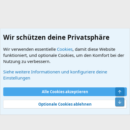
Wir schützen deine Privatsphäre
Wir verwenden essentielle
Cookies
, damit diese Website
funktioniert, und optionale Cookies, um den Komfort bei der
Nutzung zu verbessern.
Siehe weitere Informationen und konfiguriere deine
Schlagworte
Einstellungen
Cookies
Default style
Deutsch
Obe
Alle Cookies akzeptieren
Kontakt
Nutzungsbedingungen
Datenschutz
Hilfe und Impressum
Start
R
Unt
S
Optionale Cookies ablehnen
S
®
Community platform by XenForo
© 2010-2026 XenForo Ltd.