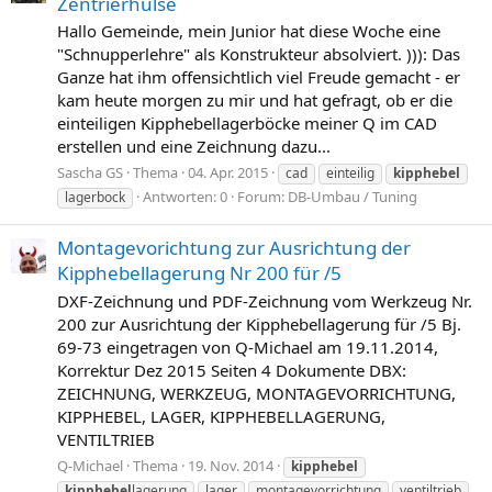
Zentrierhülse
Hallo Gemeinde, mein Junior hat diese Woche eine
"Schnupperlehre" als Konstrukteur absolviert. ))): Das
Ganze hat ihm offensichtlich viel Freude gemacht - er
kam heute morgen zu mir und hat gefragt, ob er die
einteiligen Kipphebellagerböcke meiner Q im CAD
erstellen und eine Zeichnung dazu...
Sascha GS
Thema
04. Apr. 2015
cad
einteilig
kipphebel
Antworten: 0
Forum:
DB-Umbau / Tuning
lagerbock
Montagevorichtung zur Ausrichtung der
Kipphebellagerung Nr 200 für /5
DXF-Zeichnung und PDF-Zeichnung vom Werkzeug Nr.
200 zur Ausrichtung der Kipphebellagerung für /5 Bj.
69-73 eingetragen von Q-Michael am 19.11.2014,
Korrektur Dez 2015 Seiten 4 Dokumente DBX:
ZEICHNUNG, WERKZEUG, MONTAGEVORRICHTUNG,
KIPPHEBEL, LAGER, KIPPHEBELLAGERUNG,
VENTILTRIEB
Q-Michael
Thema
19. Nov. 2014
kipphebel
kipphebel
lagerung
lager
montagevorrichtung
ventiltrieb