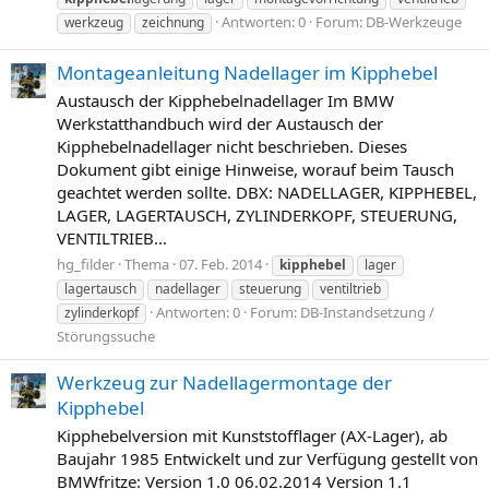
Antworten: 0
Forum:
DB-Werkzeuge
werkzeug
zeichnung
Montageanleitung Nadellager im Kipphebel
Austausch der Kipphebelnadellager Im BMW
Werkstatthandbuch wird der Austausch der
Kipphebelnadellager nicht beschrieben. Dieses
Dokument gibt einige Hinweise, worauf beim Tausch
geachtet werden sollte. DBX: NADELLAGER, KIPPHEBEL,
LAGER, LAGERTAUSCH, ZYLINDERKOPF, STEUERUNG,
VENTILTRIEB...
hg_filder
Thema
07. Feb. 2014
kipphebel
lager
lagertausch
nadellager
steuerung
ventiltrieb
Antworten: 0
Forum:
DB-Instandsetzung /
zylinderkopf
Störungssuche
Werkzeug zur Nadellagermontage der
Kipphebel
Kipphebelversion mit Kunststofflager (AX-Lager), ab
Baujahr 1985 Entwickelt und zur Verfügung gestellt von
BMWfritze: Version 1.0 06.02.2014 Version 1.1