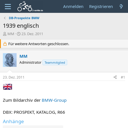
Anmelden
Registrieren
DB-Prospekte BMW
1939 englisch
E
E
MM
23. Dez. 2011
r
r
s
Für weitere Antworten geschlossen.
s
t
t
e
e
MM
l
l
Administrator
Teammitglied
l
l
e
t
r
a
23. Dez. 2011
#1
m
Zum Bildarchiv der
BMW-Group
DBX: PROSPEKT, KATALOG, R66
Anhänge