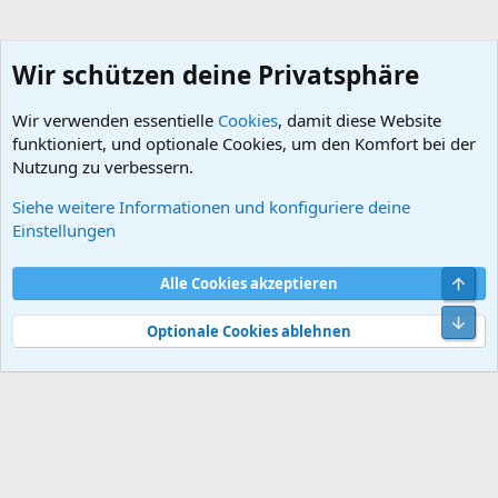
Wir schützen deine Privatsphäre
Wir verwenden essentielle
Cookies
, damit diese Website
funktioniert, und optionale Cookies, um den Komfort bei der
Nutzung zu verbessern.
Siehe weitere Informationen und konfiguriere deine
DB-Prospekte BMW
Einstellungen
Cookies
Default style
Deutsch
Obe
Alle Cookies akzeptieren
Kontakt
Nutzungsbedingungen
Datenschutz
Hilfe und Impressum
Start
R
Unt
S
Optionale Cookies ablehnen
S
®
Community platform by XenForo
© 2010-2026 XenForo Ltd.