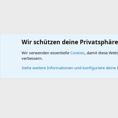
Wir schützen deine Privatsphäre
Wir verwenden essentielle
Cookies
, damit diese Web
Wissensdatenbank
DB-Technik
DB-Technische Dokume
verbessern.
Cookies
Default style
Deutsch
Siehe weitere Informationen und konfiguriere deine 