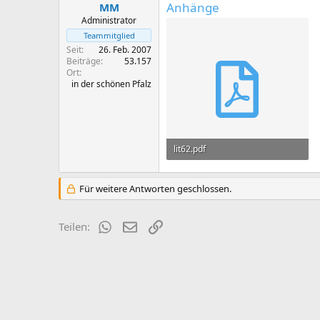
Anhänge
MM
Administrator
Teammitglied
Seit
26. Feb. 2007
Beiträge
53.157
Ort
in der schönen Pfalz
lit62.pdf
811 KB · Aufrufe: 239
Für weitere Antworten geschlossen.
WhatsApp
E-Mail
Link
Teilen: