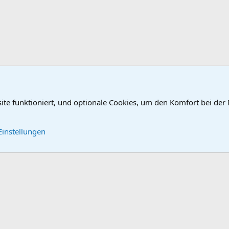
site funktioniert, und optionale Cookies, um den Komfort bei der
nte (01)
Kontakt
Nutzungsbe
Einstellungen
®
Community platform by XenForo
© 2010-2026 XenForo Ltd.