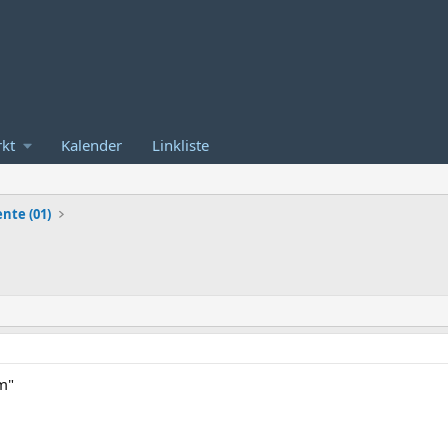
kt
Kalender
Linkliste
nte (01)
um"