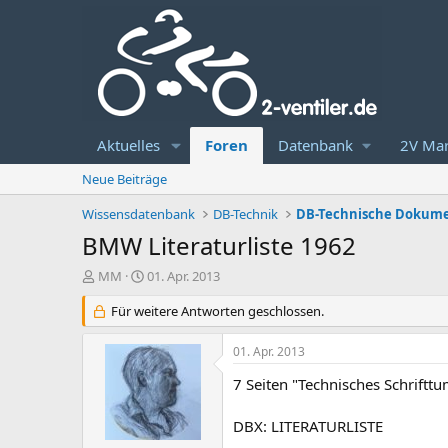
Aktuelles
Foren
Datenbank
2V Mar
Neue Beiträge
Wissensdatenbank
DB-Technik
DB-Technische Dokume
BMW Literaturliste 1962
E
E
MM
01. Apr. 2013
r
r
s
Für weitere Antworten geschlossen.
s
t
t
e
e
01. Apr. 2013
l
l
l
l
7 Seiten "Technisches Schriftt
e
t
r
a
DBX: LITERATURLISTE
m