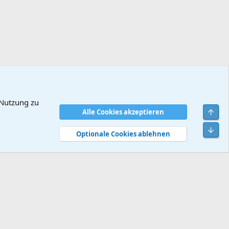
 Nutzung zu
Obe
Alle Cookies akzeptieren
dingungen
Datenschutz
Hilfe und Impressum
Start
R
Unt
S
Optionale Cookies ablehnen
S