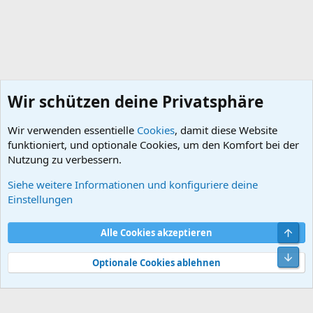
Wir schützen deine Privatsphäre
Wir verwenden essentielle
Cookies
, damit diese Website
funktioniert, und optionale Cookies, um den Komfort bei der
Nutzung zu verbessern.
Siehe weitere Informationen und konfiguriere deine
DB-Hinterachse (33)
Einstellungen
Cookies
Default style
Deutsch
Obe
Alle Cookies akzeptieren
Kontakt
Nutzungsbedingungen
Datenschutz
Hilfe und Impressum
Start
R
Unt
S
Optionale Cookies ablehnen
S
®
Community platform by XenForo
© 2010-2026 XenForo Ltd.