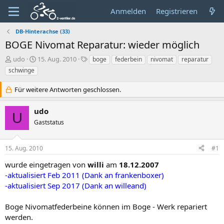
Anmelden
Registrieren
DB-Hinterachse (33)
BOGE Nivomat Reparatur: wieder möglich
E
E
S
udo
15. Aug. 2010
boge
federbein
nivomat
reparatur
r
r
c
schwinge
s
s
h
t
t
l
Für weitere Antworten geschlossen.
e
e
a
l
l
g
udo
l
l
w
U
e
t
o
Gaststatus
r
a
r
m
t
15. Aug. 2010
#1
e
wurde eingetragen von
willi
am
18.12.2007
-aktualisiert Feb 2011 (Dank an frankenboxer)
-aktualisiert Sep 2017 (Dank an willeand)
Boge Nivomatfederbeine können im Boge - Werk repariert
werden.