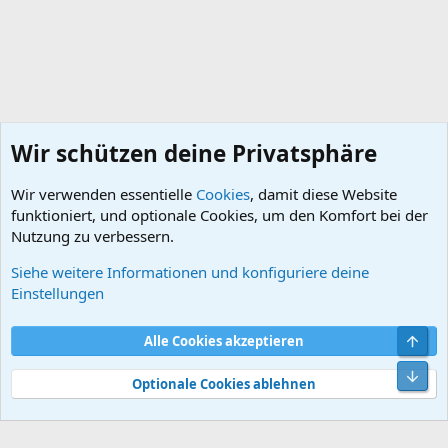
Wir schützen deine Privatsphäre
Wir verwenden essentielle
Cookies
, damit diese Website
funktioniert, und optionale Cookies, um den Komfort bei der
Nutzung zu verbessern.
Siehe weitere Informationen und konfiguriere deine
DB-Auspuffanlagen
Einstellungen
Cookies
Default style
Deutsch
Obe
Alle Cookies akzeptieren
Kontakt
Nutzungsbedingungen
Datenschutz
Hilfe und Impressum
Start
R
Unt
S
Optionale Cookies ablehnen
S
®
Community platform by XenForo
© 2010-2026 XenForo Ltd.