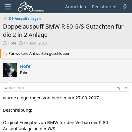
Anmelden
Registrieren
DB-Auspuffanlagen
Doppelauspuff BMW R 80 G/S Gutachten für
die 2 in 2 Anlage
E
E
Hofe
14. Aug. 2010
r
r
s
Für weitere Antworten geschlossen.
s
t
t
e
e
Hofe
l
l
Fahrer
l
l
e
t
r
a
14. Aug. 2010
#1
m
wurde eingetragen von benzler am 27.09.2007
Beschreibung:
Orginal Freigabe von BMW für den Verbau der R 80
Auspuffanlage an der G/S