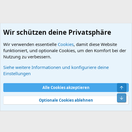
Wir schützen deine Privatsphäre
Wir verwenden essentielle
Cookies
, damit diese Website
funktioniert, und optionale Cookies, um den Komfort bei der
Nutzung zu verbessern.
Siehe weitere Informationen und konfiguriere deine
DB-/5
Einstellungen
Cookies
Default style
Deutsch
Obe
Alle Cookies akzeptieren
Kontakt
Nutzungsbedingungen
Datenschutz
Hilfe und Impressum
Start
R
Unt
S
Optionale Cookies ablehnen
S
®
Community platform by XenForo
© 2010-2026 XenForo Ltd.