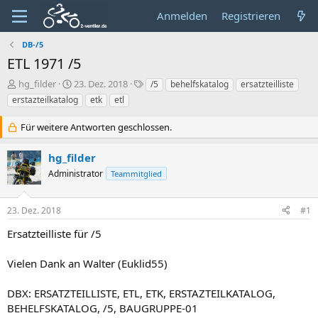
Anmelden
Registrieren
DB-/5
ETL 1971 /5
E
E
S
hg_filder
23. Dez. 2018
/5
behelfskatalog
ersatzteilliste
r
r
c
erstazteilkatalog
etk
etl
s
s
h
t
t
l
Für weitere Antworten geschlossen.
e
e
a
l
l
g
hg_filder
l
l
w
e
t
o
Administrator
Teammitglied
r
a
r
m
t
23. Dez. 2018
#1
e
Ersatzteilliste für /5
Vielen Dank an Walter (Euklid55)
DBX: ERSATZTEILLISTE, ETL, ETK, ERSTAZTEILKATALOG,
BEHELFSKATALOG, /5, BAUGRUPPE-01