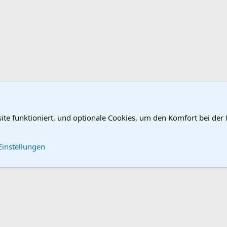
site funktioniert, und optionale Cookies, um den Komfort bei der
tung (62 / 63)
DB-Beleuchtung / Blinker (63)
Kontakt
Nutzungsbe
Einstellungen
®
Community platform by XenForo
© 2010-2026 XenForo Ltd.