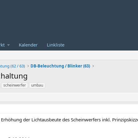
kt
Kalender
Linkliste
tung (62 / 63)
DB-Beleuchtung / Blinker (63)
chaltung
scheinwerfer
umbau
r Erhöhung der Lichtausbeute des Scheinwerfers inkl. Prinzipskizz