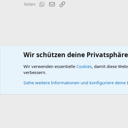
WhatsApp
E-Mail
Link
Teilen:
Wir schützen deine Privatsphäre
Wir verwenden essentielle
Cookies
, damit diese Web
Wissensdatenbank
DB-Technik
DB-Instrumente / Beleuch
verbessern.
Cookies
Default style
Deutsch
Siehe weitere Informationen und konfiguriere deine 