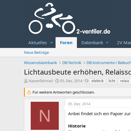
Aktuelles
Foren
Datenbank
2V Mar
Neue Beiträge
Wissensdatenbank
DB-Technik
DB-Instrumente / Beleuch
Lichtausbeute erhöhen, Relaiss
E
E
S
Nasenfahrrad
05. Dez. 2014
elektrik
licht
relais
r
r
c
s
s
h
Für weitere Antworten geschlossen.
t
t
l
e
e
a
05. Dez. 2014
l
l
g
N
l
l
w
Anbei findet sich ein Papier zu
e
t
o
r
a
r
Historie
m
t