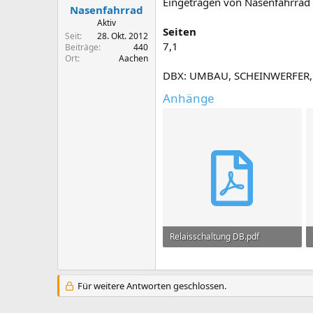
Eingetragen von Nasenfahrrad
e
Nasenfahrrad
Aktiv
Seiten
Seit
28. Okt. 2012
7,1
Beiträge
440
Ort
Aachen
DBX: UMBAU, SCHEINWERFER, R
Anhänge
Relaisschaltung DB.pdf
301,5 KB · Aufrufe: 564
Für weitere Antworten geschlossen.