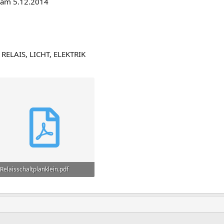
 am 5.12.2014
ELAIS, LICHT, ELEKTRIK
Relaisschaltplanklein.pdf
22,7 KB · Aufrufe: 266