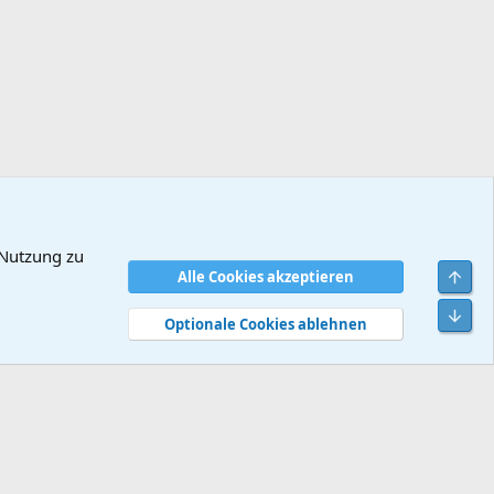
 Nutzung zu
Obe
Alle Cookies akzeptieren
dingungen
Datenschutz
Hilfe und Impressum
Start
R
Unt
S
Optionale Cookies ablehnen
S