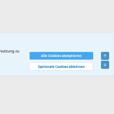
 Nutzung zu
Obe
Alle Cookies akzeptieren
dingungen
Datenschutz
Hilfe und Impressum
Start
R
Unt
S
Optionale Cookies ablehnen
S