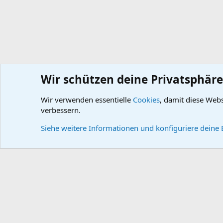
Wir schützen deine Privatsphäre
Wir verwenden essentielle
Cookies
, damit diese Web
Wissensdatenbank
DB-Prospekte / Gutachten / Sonstiges
verbessern.
Cookies
Default style
Deutsch
Siehe weitere Informationen und konfiguriere deine 