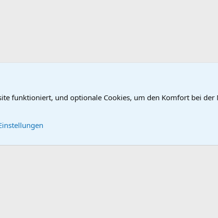
site funktioniert, und optionale Cookies, um den Komfort bei der
DB-Gutachten (Teile)/Bescheinigungen
DB-Lenker Magura
Kontakt
Nutzungsbe
Einstellungen
®
Community platform by XenForo
© 2010-2026 XenForo Ltd.