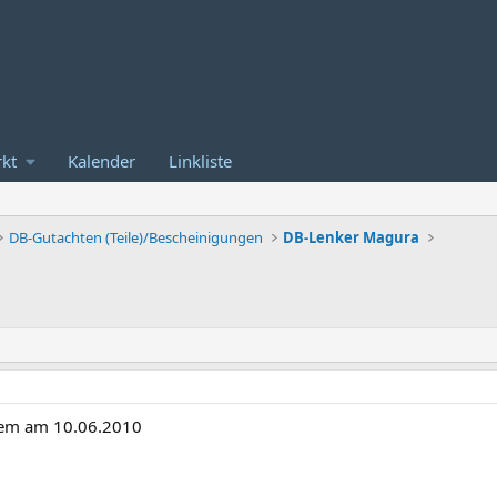
kt
Kalender
Linkliste
DB-Gutachten (Teile)/Bescheinigungen
DB-Lenker Magura
kem am 10.06.2010