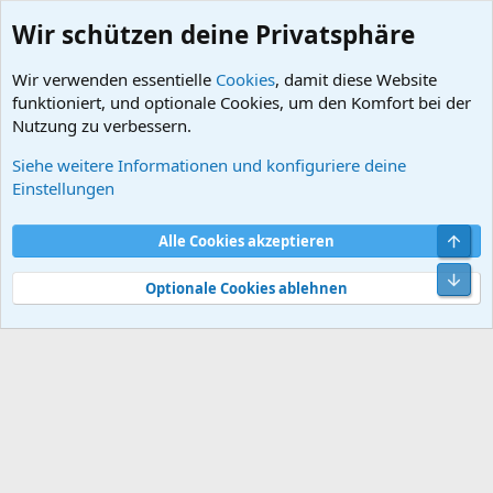
Wir schützen deine Privatsphäre
Wir verwenden essentielle
Cookies
, damit diese Website
funktioniert, und optionale Cookies, um den Komfort bei der
Nutzung zu verbessern.
Siehe weitere Informationen und konfiguriere deine
DB-Literatur
Einstellungen
Cookies
Default style
Deutsch
Obe
Alle Cookies akzeptieren
Kontakt
Nutzungsbedingungen
Datenschutz
Hilfe und Impressum
Start
R
Unt
S
Optionale Cookies ablehnen
S
®
Community platform by XenForo
© 2010-2026 XenForo Ltd.