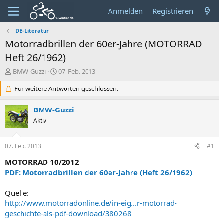
Anmelden
Registrieren
DB-Literatur
Motorradbrillen der 60er-Jahre (MOTORRAD
Heft 26/1962)
E
E
BMW-Guzzi
07. Feb. 2013
r
r
s
Für weitere Antworten geschlossen.
s
t
t
e
e
BMW-Guzzi
l
l
Aktiv
l
l
e
t
r
a
07. Feb. 2013
#1
m
MOTORRAD 10/2012
PDF: Motorradbrillen der 60er-Jahre (Heft 26/1962)
Quelle:
http://www.motorradonline.de/in-eig...r-motorrad-
geschichte-als-pdf-download/380268