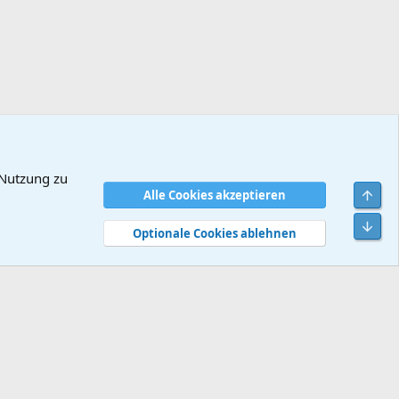
 Nutzung zu
Obe
Alle Cookies akzeptieren
dingungen
Datenschutz
Hilfe und Impressum
Start
R
Unt
S
Optionale Cookies ablehnen
S