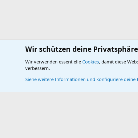
Wir schützen deine Privatsphäre
Wir verwenden essentielle
Cookies
, damit diese Web
Wissensdatenbank
DB-Technik
DB-Motor (11)
DB-Umb
verbessern.
Cookies
Default style
Deutsch
Siehe weitere Informationen und konfiguriere deine 