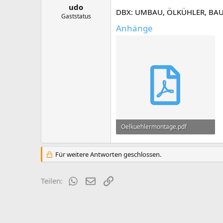
e
udo
DBX: UMBAU, ÖLKÜHLER, BA
Gaststatus
Anhänge
Oelkuehlermontage.pdf
476 KB · Aufrufe: 1.645
Für weitere Antworten geschlossen.
WhatsApp
E-Mail
Link
Teilen: