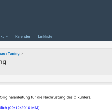
kt
Kalender
Linkliste
au / Tuning
ng
iginalanleitung für die Nachrüstung des Ölkühlers.
tlich (09/12/2010 MM).