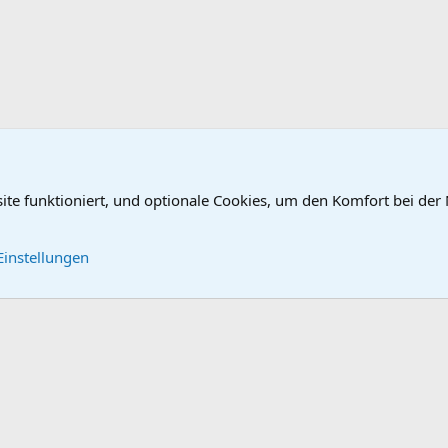
site funktioniert, und optionale Cookies, um den Komfort bei der
au / Tuning
Kontakt
Nutzungsbe
Einstellungen
®
Community platform by XenForo
© 2010-2026 XenForo Ltd.