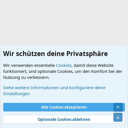
Wir schützen deine Privatsphäre
Wir verwenden essentielle
Cookies
, damit diese Website
funktioniert, und optionale Cookies, um den Komfort bei der
Nutzung zu verbessern.
Siehe weitere Informationen und konfiguriere deine
DB-Bremsen (34)
Einstellungen
Cookies
Default style
Deutsch
Obe
Alle Cookies akzeptieren
Kontakt
Nutzungsbedingungen
Datenschutz
Hilfe und Impressum
Start
R
Unt
S
Optionale Cookies ablehnen
S
®
Community platform by XenForo
© 2010-2026 XenForo Ltd.