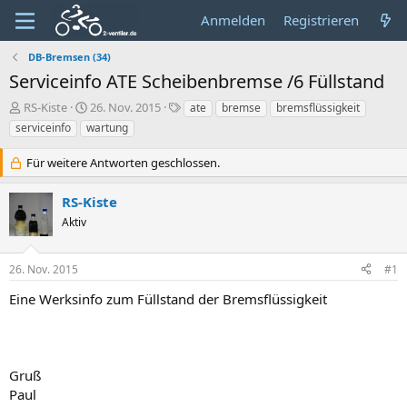
Anmelden
Registrieren
DB-Bremsen (34)
Serviceinfo ATE Scheibenbremse /6 Füllstand
E
E
S
RS-Kiste
26. Nov. 2015
ate
bremse
bremsflüssigkeit
r
r
c
serviceinfo
wartung
s
s
h
t
t
l
Für weitere Antworten geschlossen.
e
e
a
l
l
g
RS-Kiste
l
l
w
e
t
o
Aktiv
r
a
r
m
t
26. Nov. 2015
#1
e
Eine Werksinfo zum Füllstand der Bremsflüssigkeit
Gruß
Paul