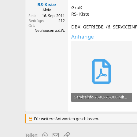
e
RS-Kiste
Gruß
Aktiv
RS- Kiste
Seit
16. Sep. 2011
Beiträge
212
Ort
DBX: GETRIEBE, /6, SERVICEI
Neuhausen a.d.W.
Anhänge
Serviceinfo-23-02-75-380-Mitnehmerflansch-Gelenkwelle-1975-05.pdf
666,6 KB · Aufrufe: 343
Für weitere Antworten geschlossen.
WhatsApp
E-Mail
Link
Teilen: