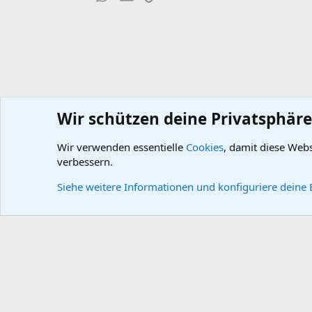
Wir schützen deine Privatsphäre
Wir verwenden essentielle
Cookies
, damit diese Web
Wissensdatenbank
DB-Technik
DB-Getriebe (23)
verbessern.
Cookies
Default style
Deutsch
Siehe weitere Informationen und konfiguriere deine 