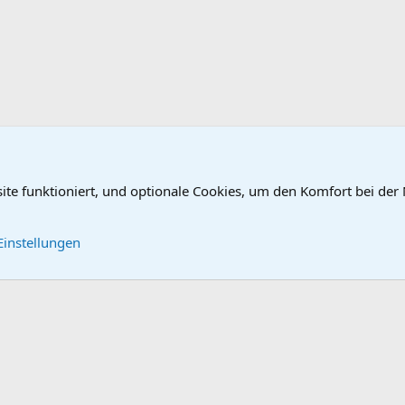
site funktioniert, und optionale Cookies, um den Komfort bei der
Kontakt
Nutzungsbe
Einstellungen
®
Community platform by XenForo
© 2010-2026 XenForo Ltd.