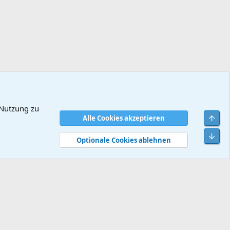
 Nutzung zu
Obe
Alle Cookies akzeptieren
dingungen
Datenschutz
Hilfe und Impressum
Start
R
Unt
S
Optionale Cookies ablehnen
S