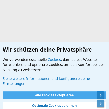
Wir schützen deine Privatsphäre
Wir verwenden essentielle
Cookies
, damit diese Website
funktioniert, und optionale Cookies, um den Komfort bei der
Nutzung zu verbessern.
Siehe weitere Informationen und konfiguriere deine
DB-Infos / Teilekunde
Einstellungen
Cookies
Default style
Deutsch
Obe
Alle Cookies akzeptieren
Kontakt
Nutzungsbedingungen
Datenschutz
Hilfe und Impressum
Start
R
Unt
S
Optionale Cookies ablehnen
S