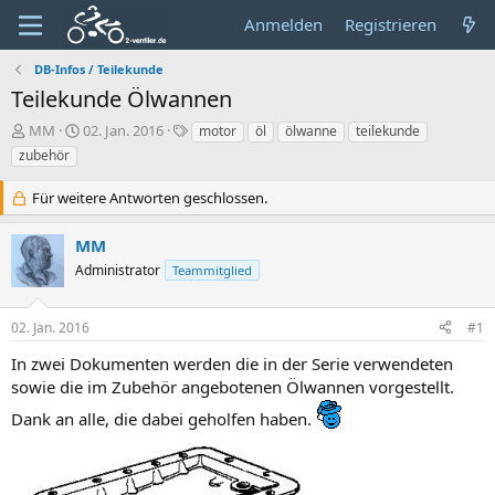
Anmelden
Registrieren
DB-Infos / Teilekunde
Teilekunde Ölwannen
E
E
S
MM
02. Jan. 2016
motor
öl
ölwanne
teilekunde
r
r
c
zubehör
s
s
h
t
t
l
Für weitere Antworten geschlossen.
e
e
a
l
l
g
MM
l
l
w
e
t
o
Administrator
Teammitglied
r
a
r
m
t
02. Jan. 2016
#1
e
In zwei Dokumenten werden die in der Serie verwendeten
sowie die im Zubehör angebotenen Ölwannen vorgestellt.
Dank an alle, die dabei geholfen haben.