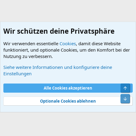
Wir schützen deine Privatsphäre
Wir verwenden essentielle
Cookies
, damit diese Website
funktioniert, und optionale Cookies, um den Komfort bei der
Nutzung zu verbessern.
Siehe weitere Informationen und konfiguriere deine
DB-Batterie (61)
Einstellungen
Cookies
Default style
Deutsch
Obe
Alle Cookies akzeptieren
Kontakt
Nutzungsbedingungen
Datenschutz
Hilfe und Impressum
Start
R
Unt
S
Optionale Cookies ablehnen
S
®
Community platform by XenForo
© 2010-2026 XenForo Ltd.