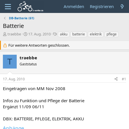
Anmelden
Registrieren
DB-Batterie (61)
Batterie
E
E
S
traebbe
17. Aug. 2010
akku
batterie
elektrik
pflege
r
r
c
s
s
h
Für weitere Antworten geschlossen.
t
t
l
e
e
a
traebbe
T
l
l
g
Gaststatus
l
l
w
e
t
o
r
a
r
17. Aug. 2010
#1
m
t
e
Eingetragen von MM Nov 2008
Infos zu Funktion und Pflege der Batterie
Ergänzt 11/09 06/11
DBX: BATTERIE, PFLEGE, ELEKTRIK, AKKU
Anhänge