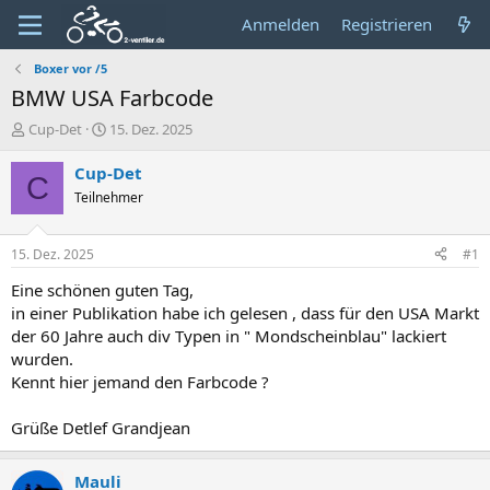
Anmelden
Registrieren
Boxer vor /5
BMW USA Farbcode
E
E
Cup-Det
15. Dez. 2025
r
r
s
s
Cup-Det
C
t
t
Teilnehmer
e
e
l
l
l
l
15. Dez. 2025
#1
e
t
r
a
Eine schönen guten Tag,
m
in einer Publikation habe ich gelesen , dass für den USA Markt
der 60 Jahre auch div Typen in " Mondscheinblau" lackiert
wurden.
Kennt hier jemand den Farbcode ?
Grüße Detlef Grandjean
Mauli