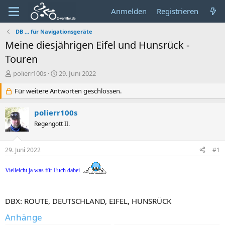
Anmelden
Registrieren
DB ... für Navigationsgeräte
Meine diesjährigen Eifel und Hunsrück -
Touren
E
E
polierr100s
29. Juni 2022
r
r
s
Für weitere Antworten geschlossen.
s
t
t
e
e
polierr100s
l
l
Regengott II.
l
l
e
t
r
a
29. Juni 2022
#1
m
Vielleicht ja was für Euch dabei.
DBX: ROUTE, DEUTSCHLAND, EIFEL, HUNSRÜCK
Anhänge