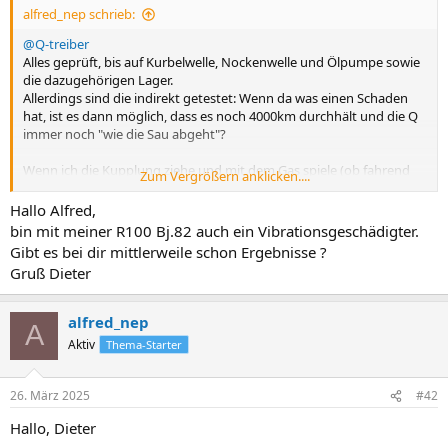
alfred_nep schrieb:
@Q-treiber
Alles geprüft, bis auf Kurbelwelle, Nockenwelle und Ölpumpe sowie
die dazugehörigen Lager.
Allerdings sind die indirekt getestet: Wenn da was einen Schaden
hat, ist es dann möglich, dass es noch 4000km durchhält und die Q
immer noch "wie die Sau abgeht"?
Wenn ich die Kupplung ziehe und mit dem Gas spiele (ob fahrend
Zum Vergrößern anklicken....
oder im Stand), folgen die Vibs schön proportional der
Motordrehzahl.
Hallo Alfred,
bin mit meiner R100 Bj.82 auch ein Vibrationsgeschädigter.
Alfred
Gibt es bei dir mittlerweile schon Ergebnisse ?
Gruß Dieter
alfred_nep
A
Aktiv
Thema-Starter
26. März 2025
#42
Hallo, Dieter