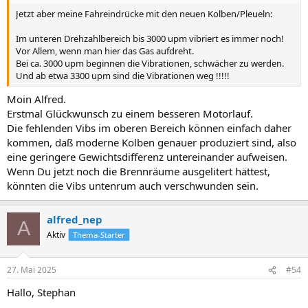
Jetzt aber meine Fahreindrücke mit den neuen Kolben/Pleueln:
Im unteren Drehzahlbereich bis 3000 upm vibriert es immer noch!
Vor Allem, wenn man hier das Gas aufdreht.
Bei ca. 3000 upm beginnen die Vibrationen, schwächer zu werden.
Und ab etwa 3300 upm sind die Vibrationen weg !!!!!
Moin Alfred.
Erstmal Glückwunsch zu einem besseren Motorlauf.
Die fehlenden Vibs im oberen Bereich können einfach daher
kommen, daß moderne Kolben genauer produziert sind, also
eine geringere Gewichtsdifferenz untereinander aufweisen.
Wenn Du jetzt noch die Brennräume ausgelitert hättest,
könnten die Vibs untenrum auch verschwunden sein.
alfred_nep
A
Aktiv
Thema-Starter
27. Mai 2025
#54
Hallo, Stephan