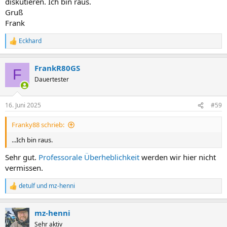
diskutieren. Ich bin raus.
Gruß
Frank
Eckhard
R
e
a
FrankR80GS
k
F
t
Dauertester
i
o
n
16. Juni 2025
#59
e
n
Franky88 schrieb:
:
...Ich bin raus.
Sehr gut.
Professorale Überheblichkeit
werden wir hier nicht
vermissen.
detulf
und
mz-henni
R
e
a
mz-henni
k
t
Sehr aktiv