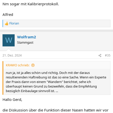
Nm sogar mit Kalibrierprotokoll.
Alfred
Florian
R
e
a
Wolfram2
k
W
t
Stammgast
i
o
n
21. Dez. 2024
#35
e
n
KRAWO schrieb:
:
nun ja, ist ja alles schön und richtig. Doch mit der daraus
resultierenden Haftreibung ist das so eine Sache. Wenn ein Experte
der Praxis dann von einem "Wandern" berichtet, sehe ich
überhaupt keinen Grund zu bezweifeln, dass die Empfehlung
bezüglich Einbaulage sinnvoll ist. ...
Hallo Gerd,
die Diskussion über die Funktion dieser Nasen hatten wir vor