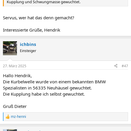
Kupplung und Schwungmasse gewuchtet.
Servus, wer hat das denn gemacht?
Interessierte Grüße, Hendrik
ichbins
Einsteiger
27. März 2025
#47
Hallo Hendrik,
Die Kurbelwelle wurde von einem bekannten BMW
Spezialisten in 56335 Neuhäusel gewuchtet.
Die Kupplung habe ich selbst gewuchtet.
Gruß Dieter
mz-henni
R
e
a