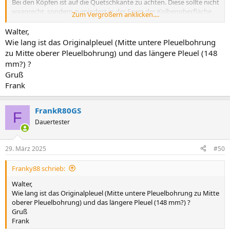
Bei den Köpfen ist auf die Quetschkante zu achten. Diese sollte nicht
waagrecht, sondern zumindest in der Form der Kolbenoberfläche
Zum Vergrößern anklicken....
verlaufen. Finde die Skizze von MM nicht mehr.
Walter,
Gruß
Wie lang ist das Originalpleuel (Mitte untere Pleuelbohrung
Walter
zu Mitte oberer Pleuelbohrung) und das längere Pleuel (148
mm?) ?
Gruß
Frank
FrankR80GS
F
Dauertester
29. März 2025
#50
Franky88 schrieb:
Walter,
Wie lang ist das Originalpleuel (Mitte untere Pleuelbohrung zu Mitte
oberer Pleuelbohrung) und das längere Pleuel (148 mm?) ?
Gruß
Frank