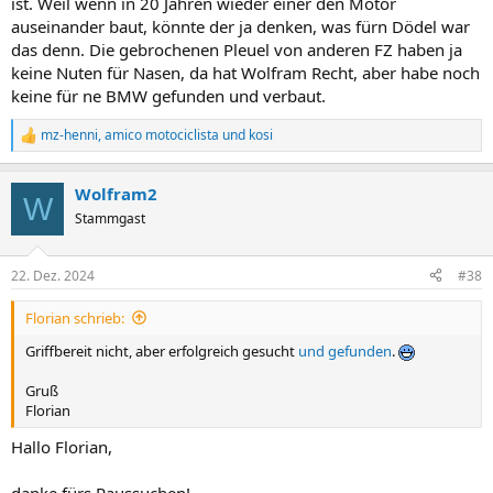
ist. Weil wenn in 20 Jahren wieder einer den Motor
auseinander baut, könnte der ja denken, was fürn Dödel war
das denn. Die gebrochenen Pleuel von anderen FZ haben ja
keine Nuten für Nasen, da hat Wolfram Recht, aber habe noch
keine für ne BMW gefunden und verbaut.
mz-henni
,
amico motociclista
und
kosi
R
e
a
Wolfram2
k
W
t
Stammgast
i
o
n
22. Dez. 2024
#38
e
n
Florian schrieb:
:
Griffbereit nicht, aber erfolgreich gesucht
und gefunden
.
Gruß
Florian
Hallo Florian,