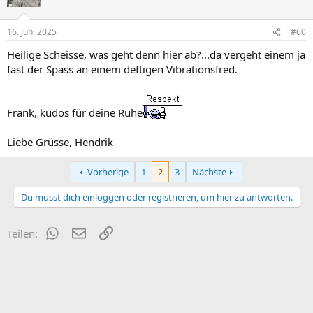
i
o
n
16. Juni 2025
#60
e
n
Heilige Scheisse, was geht denn hier ab?...da vergeht einem ja
:
fast der Spass an einem deftigen Vibrationsfred.
Frank, kudos für deine Ruhe
Liebe Grüsse, Hendrik
Vorherige
1
2
3
Nächste
Du musst dich einloggen oder registrieren, um hier zu antworten.
WhatsApp
E-Mail
Link
Teilen: