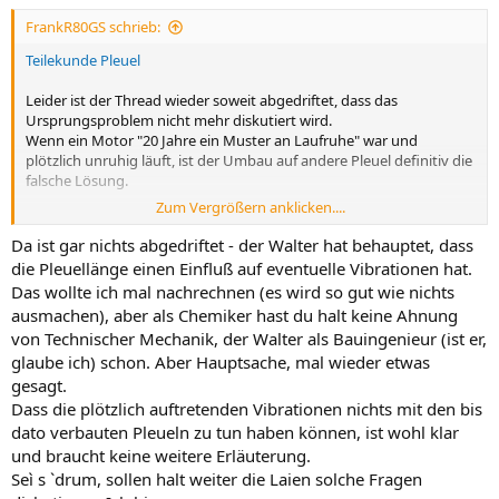
FrankR80GS schrieb:
Teilekunde Pleuel
Leider ist der Thread wieder soweit abgedriftet, dass das
Ursprungsproblem nicht mehr diskutiert wird.
Wenn ein Motor "20 Jahre ein Muster an Laufruhe" war und
plötzlich unruhig läuft, ist der Umbau auf andere Pleuel definitiv die
falsche Lösung.
Zum Vergrößern anklicken....
Bei mir war es der einfach nur ein defekter Zündkerzenstecker
Da ist gar nichts abgedriftet - der Walter hat behauptet, dass
die Pleuellänge einen Einfluß auf eventuelle Vibrationen hat.
Das wollte ich mal nachrechnen (es wird so gut wie nichts
ausmachen), aber als Chemiker hast du halt keine Ahnung
von Technischer Mechanik, der Walter als Bauingenieur (ist er,
glaube ich) schon. Aber Hauptsache, mal wieder etwas
gesagt.
Dass die plötzlich auftretenden Vibrationen nichts mit den bis
dato verbauten Pleueln zu tun haben können, ist wohl klar
und braucht keine weitere Erläuterung.
Seì s ˋdrum, sollen halt weiter die Laien solche Fragen