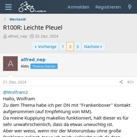
Anmelden
Registrieren
Mechanik
R100R: Leichte Pleuel
E
E
alfred_nep
20. Dez. 2024
r
r
Vorherige
1
2
3
Nächste
s
s
t
t
e
e
alfred_nep
A
l
l
Aktiv
Thema-Starter
l
l
e
t
r
a
21. Dez. 2024
#31
m
@Wolfram2
Hallo, Wolfram
Zu dem Thema habe ich per DN mit "Frankenboxer" Kontakt
aufgenommen (auf Empfehlung von MM).
Da meine Kupplung makellos funktioniert, hält dieser es für
sehr unwahrscheinlich, dass da etwas unwuchtig ist.
Aber wer weiss, wenn mir der Motorumbau ohne große
Probleme gelingt, traue ich mich vielleicht auch da dran.