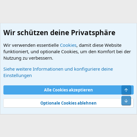
Wir schützen deine Privatsphäre
Wir verwenden essentielle
Cookies
, damit diese Website
funktioniert, und optionale Cookies, um den Komfort bei der
Nutzung zu verbessern.
Siehe weitere Informationen und konfiguriere deine
Mechanik
Einstellungen
Cookies
Default style
Deutsch
Obe
Alle Cookies akzeptieren
Kontakt
Nutzungsbedingungen
Datenschutz
Hilfe und Impressum
Start
R
Unt
S
Optionale Cookies ablehnen
S
®
Community platform by XenForo
© 2010-2026 XenForo Ltd.