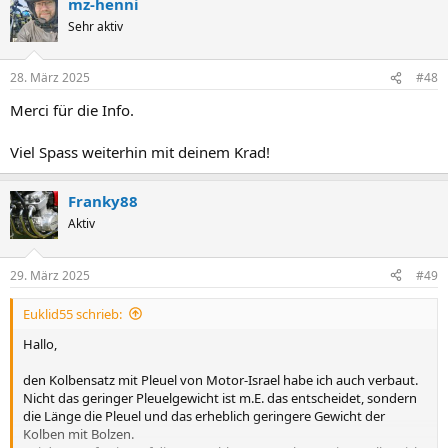
mz-henni
k
t
Sehr aktiv
i
o
n
28. März 2025
#48
e
n
Merci für die Info.
:
Viel Spass weiterhin mit deinem Krad!
Franky88
Aktiv
29. März 2025
#49
Euklid55 schrieb:
Hallo,
den Kolbensatz mit Pleuel von Motor-Israel habe ich auch verbaut.
Nicht das geringer Pleuelgewicht ist m.E. das entscheidet, sondern
die Länge die Pleuel und das erheblich geringere Gewicht der
Kolben mit Bolzen.