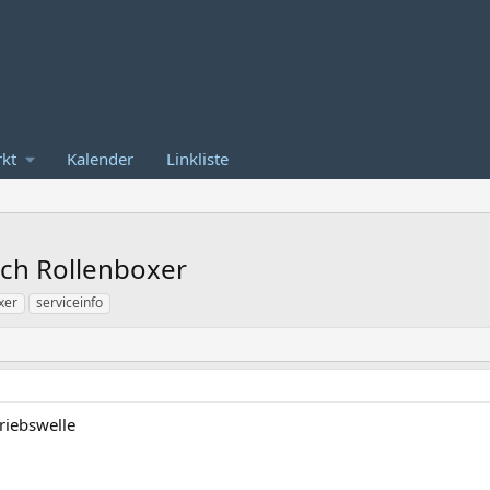
kt
Kalender
Linkliste
sch Rollenboxer
xer
serviceinfo
riebswelle