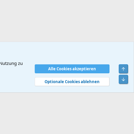
 Nutzung zu
Obe
Alle Cookies akzeptieren
dingungen
Datenschutz
Hilfe und Impressum
Start
R
Unt
S
Optionale Cookies ablehnen
S