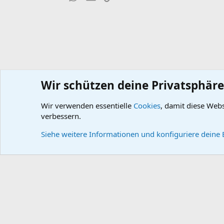
Wir schützen deine Privatsphäre
Wir verwenden essentielle
Cookies
, damit diese Web
Wissensdatenbank
DB-Technik
DB-Getriebe (23)
verbessern.
Cookies
Default style
Deutsch
Siehe weitere Informationen und konfiguriere deine 