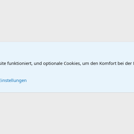
site funktioniert, und optionale Cookies, um den Komfort bei der
Kontakt
Nutzungsbe
Einstellungen
®
Community platform by XenForo
© 2010-2026 XenForo Ltd.