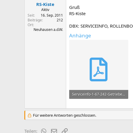
e
RS-Kiste
Gruß
Aktiv
RS-Kiste
Seit
16. Sep. 2011
Beiträge
212
Ort
DBX: SERVICEINFO, ROLLENBO
Neuhausen a.d.W.
Anhänge
Serviceinfo-1-67-242-Getriebeabtriebswelle-Mitnehmerflansch-1967-01.pdf
1,1 MB · Aufrufe: 217
Für weitere Antworten geschlossen.
WhatsApp
E-Mail
Link
Teilen: