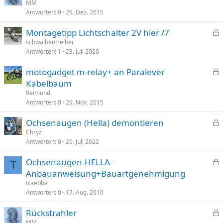
e
MM
r
Antworten
0
29. Dez. 2015
s
r
p
t
Montagetipp Lichtschalter 2V hier /7
e
e
schwalbentreiber
r
Antworten
1
23. Juli 2020
s
r
p
t
motogadget m-relay+ an Paralever
e
e
Kabelbaum
r
s
Reimund
r
p
Antworten
0
29. Nov. 2015
t
e
Ochsenaugen (Hella) demontieren
r
e
Chryz
r
Antworten
0
29. Juli 2022
s
t
p
Ochsenaugen-HELLA-
e
T
e
Anbauanweisung+Bauartgenehmigung
r
s
traebbe
r
p
Antworten
0
17. Aug. 2010
t
e
Rückstrahler
r
e
MM