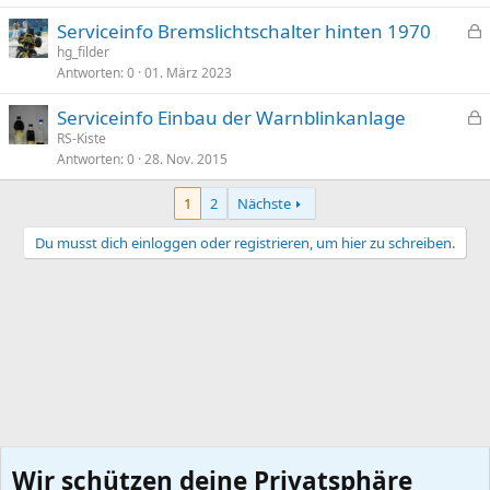
e
Serviceinfo Bremslichtschalter hinten 1970
r
e
hg_filder
r
Antworten
0
01. März 2023
s
t
p
Serviceinfo Einbau der Warnblinkanlage
e
e
RS-Kiste
r
Antworten
0
28. Nov. 2015
s
r
p
t
1
2
Nächste
e
r
Du musst dich einloggen oder registrieren, um hier zu schreiben.
r
t
Wir schützen deine Privatsphäre