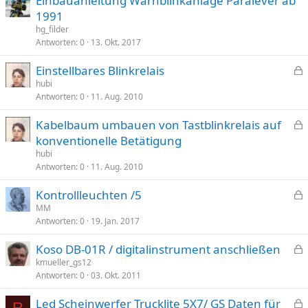
Einbauanleitung Warnblinkanlage Paralever ab
r
1991
r
t
hg_filder
Antworten
0
13. Okt. 2017
Einstellbares Blinkrelais
e
hubi
Antworten
0
11. Aug. 2010
s
p
Kabelbaum umbauen von Tastblinkrelais auf
e
e
konventionelle Betätigung
r
s
hubi
r
p
Antworten
0
11. Aug. 2010
t
e
Kontrollleuchten /5
r
e
MM
r
Antworten
0
19. Jan. 2017
s
t
p
Koso DB-01R / digitalinstrument anschließen
e
e
kmueller_gs12
r
Antworten
0
03. Okt. 2011
s
r
p
t
Led Scheinwerfer Trucklite 5X7/ GS Daten für
e
R