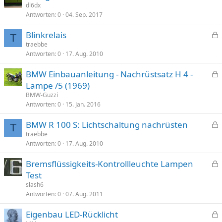
e
dl6dx
r
Antworten
0
04. Sep. 2017
s
r
p
t
Blinkrelais
e
T
e
traebbe
r
Antworten
0
17. Aug. 2010
s
r
p
t
BMW Einbauanleitung - Nachrüstsatz H 4 -
e
e
Lampe /5 (1969)
r
s
BMW-Guzzi
r
p
Antworten
0
15. Jan. 2016
t
e
BMW R 100 S: Lichtschaltung nachrüsten
r
T
e
traebbe
r
Antworten
0
17. Aug. 2010
s
t
p
Bremsflüssigkeits-Kontrollleuchte Lampen
e
e
Test
r
s
slash6
r
p
Antworten
0
07. Aug. 2011
t
e
Eigenbau LED-Rücklicht
r