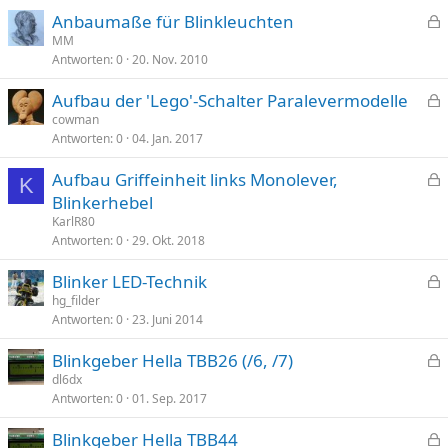
p
t
Anbaumaße für Blinkleuchten
e
e
MM
r
Antworten
0
20. Nov. 2010
s
r
p
t
Aufbau der 'Lego'-Schalter Paralevermodelle
e
e
cowman
r
Antworten
0
04. Jan. 2017
s
r
p
t
Aufbau Griffeinheit links Monolever,
e
K
e
Blinkerhebel
r
s
KarlR80
r
p
Antworten
0
29. Okt. 2018
t
e
Blinker LED-Technik
r
e
hg_filder
r
Antworten
0
23. Juni 2014
s
t
p
Blinkgeber Hella TBB26 (/6, /7)
e
e
dl6dx
r
Antworten
0
01. Sep. 2017
s
r
p
t
Blinkgeber Hella TBB44
e