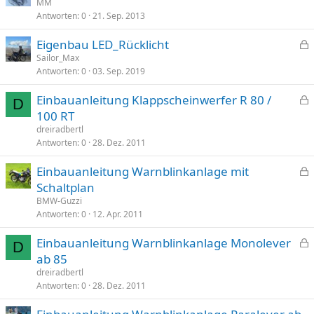
e
MM
r
Antworten
0
21. Sep. 2013
s
t
p
Eigenbau LED_Rücklicht
e
e
Sailor_Max
r
Antworten
0
03. Sep. 2019
s
r
p
t
Einbauanleitung Klappscheinwerfer R 80 /
e
D
e
100 RT
r
s
dreiradbertl
r
p
Antworten
0
28. Dez. 2011
t
e
Einbauanleitung Warnblinkanlage mit
r
e
Schaltplan
r
s
t
BMW-Guzzi
p
Antworten
0
12. Apr. 2011
e
Einbauanleitung Warnblinkanlage Monolever
r
D
e
ab 85
r
s
t
dreiradbertl
p
Antworten
0
28. Dez. 2011
e