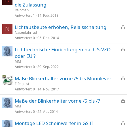
e
die Zulassung
r
s
Rainman
r
p
Antworten
1
14. Feb. 2018
t
e
Lichtausbeute erhöhen, Relaisschaltung
r
N
e
Nasenfahrrad
r
Antworten
0
05. Dez. 2014
s
t
p
Lichttechnische Einrichtungen nach StVZO
e
e
oder EU ?
r
s
MM
r
p
Antworten
0
30. Sep. 2022
t
e
Maße Blinkerhalter vorne /5 bis Monolever
r
e
Eifelgeist
r
Antworten
0
14. Nov. 2017
s
t
p
Maße der Blinkerhalter vorne /5 bis /7
e
e
MM
r
Antworten
0
22. Apr. 2014
s
r
p
t
Montage LED Scheinwerfer in GS II
e