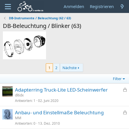
Anmelden
Registrieren
DB-Instrumente / Beleuchtung (62 / 63)
DB-Beleuchtung / Blinker (63)
1
2
Nächste
Filter
Adapterring Truck-Lite LED-Scheinwerfer
e
dl6dx
Antworten
1
02. Juni 2020
s
p
Anbau- und Einstellmaße Beleuchtung
e
e
MM
r
Antworten
0
13. Dez. 2010
s
r