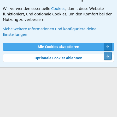
Wir verwenden essentielle
Cookies
, damit diese Website
funktioniert, und optionale Cookies, um den Komfort bei der
Nutzung zu verbessern.
Siehe weitere Informationen und konfiguriere deine
DB-Instrumente / Beleuchtung (62 / 63)
Einstellungen
Cookies
Default style
Deutsch
Obe
Alle Cookies akzeptieren
Kontakt
Nutzungsbedingungen
Datenschutz
Hilfe und Impressum
Start
R
Unt
S
Optionale Cookies ablehnen
S
®
Community platform by XenForo
© 2010-2026 XenForo Ltd.