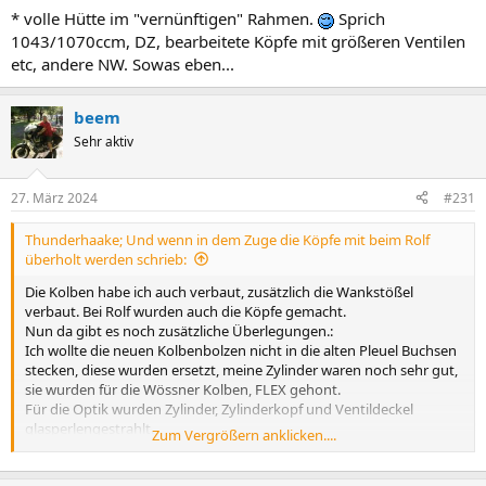
* volle Hütte im "vernünftigen" Rahmen.
Sprich
1043/1070ccm, DZ, bearbeitete Köpfe mit größeren Ventilen
etc, andere NW. Sowas eben...
beem
Sehr aktiv
27. März 2024
#231
Thunderhaake; Und wenn in dem Zuge die Köpfe mit beim Rolf
überholt werden schrieb:
Die Kolben habe ich auch verbaut, zusätzlich die Wankstößel
verbaut. Bei Rolf wurden auch die Köpfe gemacht.
Nun da gibt es noch zusätzliche Überlegungen.:
Ich wollte die neuen Kolbenbolzen nicht in die alten Pleuel Buchsen
stecken, diese wurden ersetzt, meine Zylinder waren noch sehr gut,
sie wurden für die Wössner Kolben, FLEX gehont.
Für die Optik wurden Zylinder, Zylinderkopf und Ventildeckel
glasperlengestrahlt.
Zum Vergrößern anklicken....
Damit ich an den neuen Zeug nicht "rumkloppen" muss, hat Rolf die
neuen Stößelrohre montiert, ein rundes Paket, wenn man will und