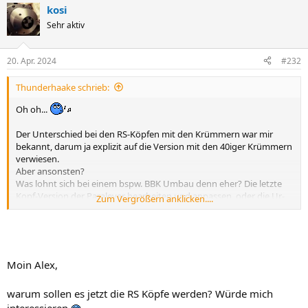
Top Arbeit.
kosi
Der Motor läuft gut, wenn alles penibel eingestellt ist, ruhiger, zieht
von unten schön durch.
Sehr aktiv
Beste Grüße Beem.
20. Apr. 2024
#232
Thunderhaake schrieb:
Oh oh...
Der Unterschied bei den RS-Köpfen mit den Krümmern war mir
bekannt, darum ja explizit auf die Version mit den 40iger Krümmern
verwiesen.
Aber ansonsten?
Was lohnt sich bei einem bspw. BBK Umbau denn eher? Die letzte
Kopf-Version der Paralever bearbeiten und anpassen, oder die Ur-
Zum Vergrößern anklicken....
Version der RS-Köpfe anpassen und bearbeiten?
Mir geht es quasi um die "Umbaugrundlage"...
Der Motor soll doch nicht nur die Light-Version bekommen,
Moin Alex,
sondern quasi volle Hütte*.
warum sollen es jetzt die RS Köpfe werden? Würde mich
* volle Hütte im "vernünftigen" Rahmen.
Sprich 1043/1070ccm, DZ,
bearbeitete Köpfe mit größeren Ventilen etc, andere NW. Sowas