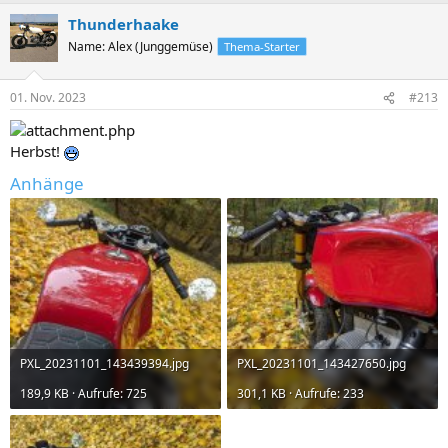
Thunderhaake
Name: Alex (Junggemüse)
Thema-Starter
01. Nov. 2023
#213
Herbst!
Anhänge
PXL_20231101_143439394.jpg
PXL_20231101_143427650.jpg
189,9 KB · Aufrufe: 725
301,1 KB · Aufrufe: 233