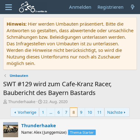
Anmelden
Registrieren
Hinweis:
Hier werden Umbauten präsentiert. Bitte die
Antworten so gestalten, dass abwertende oder unsachliche
Schmähungen bzw. Beleidigungen unterlassen werden.
Das Infragestellen von Umbauten ist zu unterlassen.
Werden die Hinweise nicht berücksichtigt, so wird die
Nutzung dieses Unterforums nur noch als Zuschauer
möglich sein.
Umbauten
SWT #129 wird zum Cafe-Kranz Racer,
Baubericht des Bayern Bastards
E
E
Thunderhaake
22. Aug. 2020
r
r
Vorherige
1
...
6
7
8
9
10
11
Nächste
s
s
t
t
e
e
Thunderhaake
l
l
Name: Alex (Junggemüse)
Thema-Starter
l
l