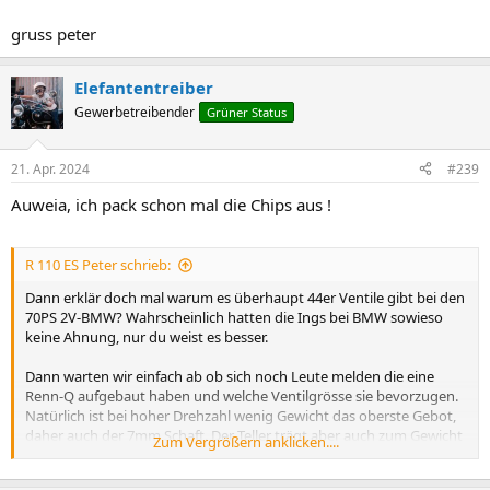
gruss peter
Elefantentreiber
Gewerbetreibender
Grüner Status
21. Apr. 2024
#239
Auweia, ich pack schon mal die Chips aus !
R 110 ES Peter schrieb:
Dann erklär doch mal warum es überhaupt 44er Ventile gibt bei den
70PS 2V-BMW? Wahrscheinlich hatten die Ings bei BMW sowieso
keine Ahnung, nur du weist es besser.
Dann warten wir einfach ab ob sich noch Leute melden die eine
Renn-Q aufgebaut haben und welche Ventilgrösse sie bevorzugen.
Natürlich ist bei hoher Drehzahl wenig Gewicht das oberste Gebot,
daher auch der 7mm Schaft. Der Teller trägt aber auch zum Gewicht
Zum Vergrößern anklicken....
bei, und grösser als 44 ist totaler Quatsch.