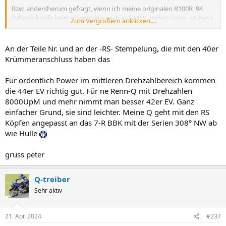
Bzw. andersherum gefragt, wenn ich meine originalen R100R '94
Zylinderköpfe beim Überholen auch auf 44EV ändern lasse, ist dann
Zum Vergrößern anklicken....
abgesehen vom Krümmerdurchmesser noch etwas anders zu den
sagenumwogenen RS-Köpfen?
An der Teile Nr. und an der -RS- Stempelung, die mit den 40er
Und wenn ja, was denn?
Und woran erkenne ich diese "speziellen"
Krümmeranschluss haben das
40iger RS-Köpfe?
Für ordentlich Power im mittleren Drehzahlbereich kommen
die 44er EV richtig gut. Für ne Renn-Q mit Drehzahlen
8000UpM und mehr nimmt man besser 42er EV. Ganz
einfacher Grund, sie sind leichter. Meine Q geht mit den RS
Köpfen angepasst an das 7-R BBK mit der Serien 308° NW ab
wie Hulle
gruss peter
Q-treiber
Sehr aktiv
21. Apr. 2024
#237