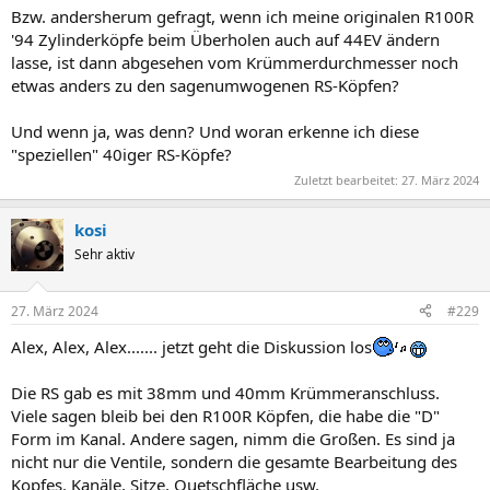
Bzw. andersherum gefragt, wenn ich meine originalen R100R
'94 Zylinderköpfe beim Überholen auch auf 44EV ändern
lasse, ist dann abgesehen vom Krümmerdurchmesser noch
etwas anders zu den sagenumwogenen RS-Köpfen?
Und wenn ja, was denn? Und woran erkenne ich diese
"speziellen" 40iger RS-Köpfe?
Zuletzt bearbeitet:
27. März 2024
kosi
Sehr aktiv
27. März 2024
#229
Alex, Alex, Alex....... jetzt geht die Diskussion los
Die RS gab es mit 38mm und 40mm Krümmeranschluss.
Viele sagen bleib bei den R100R Köpfen, die habe die "D"
Form im Kanal. Andere sagen, nimm die Großen. Es sind ja
nicht nur die Ventile, sondern die gesamte Bearbeitung des
Kopfes. Kanäle, Sitze, Quetschfläche usw.