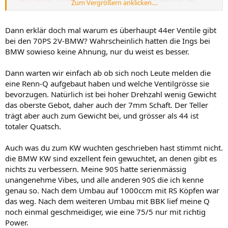
Zum Vergrößern anklicken....
Drehzahlmitte (3-5.000/min)
Wesentlich für den Durchsatz/Füllung ist der Durchmesser der
letztendlichen Ventilteller-Auflagefläche sowie die Winkel der
Dann erklär doch mal warum es überhaupt 44er Ventile gibt
Kanalzuführung.
bei den 70PS 2V-BMW? Wahrscheinlich hatten die Ings bei
BMW sowieso keine Ahnung, nur du weist es besser.
Und
wer >8.000/min drehen will erleichtert meist seinen Ventiltrieb
sowieso
.
Dann warten wir einfach ab ob sich noch Leute melden die
Abhängig von Nockenbeschleunigung und Drehzahlwunsch wird
das Ventil dann auch noch strömungsgünstig erleichtert am Teller.
eine Renn-Q aufgebaut haben und welche Ventilgrösse sie
Oder am Schaft (dann 7 mm).
bevorzugen. Natürlich ist bei hoher Drehzahl wenig Gewicht
Ach ja,
natürlich dann ein 44 mm-Ventil ! Oder größer.
das oberste Gebot, daher auch der 7mm Schaft. Der Teller
trägt aber auch zum Gewicht bei, und grösser als 44 ist
totaler Quatsch.
Auch was du zum KW wuchten geschrieben hast stimmt nicht.
die BMW KW sind exzellent fein gewuchtet, an denen gibt es
nichts zu verbessern. Meine 90S hatte serienmässig
unangenehme Vibes, und alle anderen 90S die ich kenne
genau so. Nach dem Umbau auf 1000ccm mit RS Köpfen war
das weg. Nach dem weiteren Umbau mit BBK lief meine Q
noch einmal geschmeidiger, wie eine 75/5 nur mit richtig
Power.