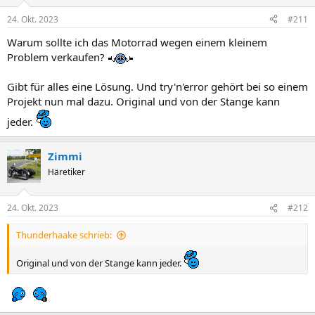
e
t
r
a
24. Okt. 2023
#211
m
Warum sollte ich das Motorrad wegen einem kleinem
Problem verkaufen?
Gibt für alles eine Lösung. Und try'n'error gehört bei so einem
Projekt nun mal dazu. Original und von der Stange kann
jeder.
Zimmi
Häretiker
24. Okt. 2023
#212
Thunderhaake schrieb:
Original und von der Stange kann jeder.