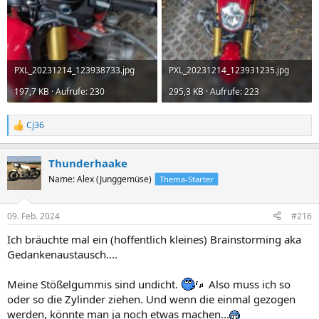
PXL_20231214_123938733.jpg
PXL_20231214_123931235.jpg
197,7 KB · Aufrufe: 230
295,3 KB · Aufrufe: 223
Cj36
R
e
a
Thunderhaake
k
t
Name: Alex (Junggemüse)
Thema-Starter
i
o
n
09. Feb. 2024
#216
e
n
Ich bräuchte mal ein (hoffentlich kleines) Brainstorming aka
:
Gedankenaustausch....
Meine Stößelgummis sind undicht.
Also muss ich so
oder so die Zylinder ziehen. Und wenn die einmal gezogen
werden, könnte man ja noch etwas machen...