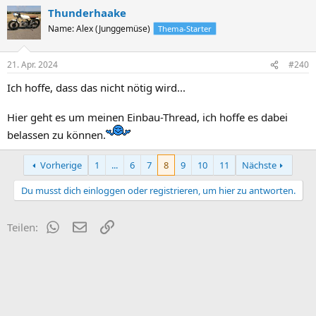
Auch was du zum KW wuchten geschrieben hast stimmt nicht. die
Thunderhaake
BMW KW sind exzellent fein gewuchtet, an denen gibt es nichts zu
verbessern. Meine 90S hatte serienmässig unangenehme Vibes,
Name: Alex (Junggemüse)
Thema-Starter
und alle anderen 90S die ich kenne genau so. Nach dem Umbau auf
1000ccm mit RS Köpfen war das weg. Nach dem weiteren Umbau
21. Apr. 2024
#240
mit BBK lief meine Q noch einmal geschmeidiger, wie eine 75/5 nur
mit richtig Power.
Ich hoffe, dass das nicht nötig wird...
gruss peter
Hier geht es um meinen Einbau-Thread, ich hoffe es dabei
belassen zu können.
Vorherige
1
...
6
7
8
9
10
11
Nächste
Du musst dich einloggen oder registrieren, um hier zu antworten.
WhatsApp
E-Mail
Link
Teilen: