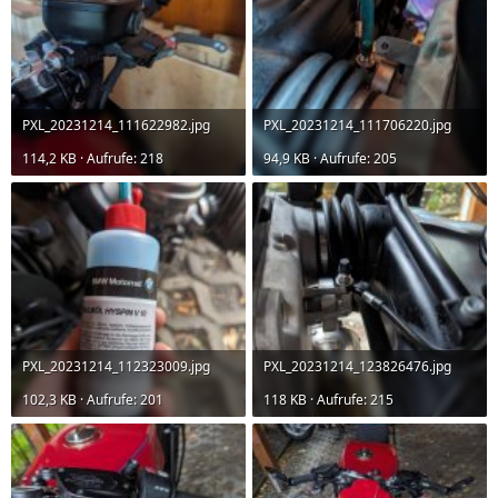
PXL_20231214_111622982.jpg
PXL_20231214_111706220.jpg
114,2 KB · Aufrufe: 218
94,9 KB · Aufrufe: 205
PXL_20231214_112323009.jpg
PXL_20231214_123826476.jpg
102,3 KB · Aufrufe: 201
118 KB · Aufrufe: 215