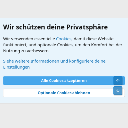
Wir schützen deine Privatsphäre
Wir verwenden essentielle
Cookies
, damit diese Website
funktioniert, und optionale Cookies, um den Komfort bei der
Nutzung zu verbessern.
Siehe weitere Informationen und konfiguriere deine
Umbauten
Einstellungen
Cookies
Default style
Deutsch
Obe
Alle Cookies akzeptieren
Kontakt
Nutzungsbedingungen
Datenschutz
Hilfe und Impressum
Start
R
Unt
S
Optionale Cookies ablehnen
S
®
Community platform by XenForo
© 2010-2026 XenForo Ltd.