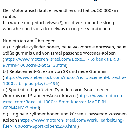
Der Motor ansich läuft einwandfrei und hat ca. 50.000km
runter.
Ich würde mir jedoch etwas(!), nicht viel, mehr Leistung
wünschen und vor allem etwas geringere Vibrationen.
Nun bin ich am Überlegen:
a.) Originale Zylinder honen, neue VA-Rohre einpressen, neue
Stößelgummis und von Israel passende Wössner-Kolben
(
https://www.motoren-israel.com/Boxe...il/Kolbenkit-B-93-
97mm-1000ccm-2-St::213.html
)
b.) Replacement-Kit extra von SR und neue Gummis
(
https://www.siebenrock.com/motor/re...placement-kit-extra-
1000cc-br-plug-play?c=496
)
c.) Sportkit mit gekürzten Zylindern von Israel, neuen
Gummis und Stangen+Anker kürzen (
https://www.motoren-
israel.com/Boxe...it-1000cc-8mm-kuerzer-MADE-IN-
GERMANY::3.html
)
d.) Originale Zylinder honen und kürzen + passende Wössner-
Kolben (
https://www.motoren-israel.com/Werk...earbeitung-
fuer-1000ccm-Sportkolben::270.html
)