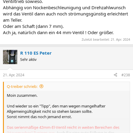
Ventiltrieb sowieso.
Abhängig von Nockenbeschleunigung und Drehzahlwunsch
wird das Ventil dann auch noch strömungsgünstig erleichtert
am Teller.
Oder am Schaft (dann 7 mm).
Ach ja, natürlich dann ein 44 mm-Ventil ! Oder größer.
Zuletzt bearbeitet:
21. Apr. 2024
R 110 ES Peter
Sehr aktiv
21. Apr. 2024
#238
Q-treiber schrieb:
Moin zusammen.
Und wieder so ein "Tipp", den man wegen mangelhafter
Allgemeingültigkeit nicht so stehen lassen sollte.
Sonst nimmt das noch jemand ernst.
Das serienmäßige 42mm-El-Ventil reicht in weiten Bereichen des
"Hausmacher"-Tunings aus
. Auch für eine gute Füllung in der