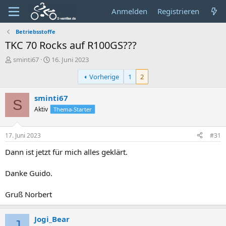
Anmelden
Registrieren
Betriebsstoffe
TKC 70 Rocks auf R100GS???
E
E
sminti67
16. Juni 2023
r
r
Vorherige
1
2
s
s
t
t
e
e
sminti67
S
l
l
Aktiv
Thema-Starter
l
l
e
t
r
a
17. Juni 2023
#31
m
Dann ist jetzt für mich alles geklärt.
Danke Guido.
Gruß Norbert
Jogi_Bear
J