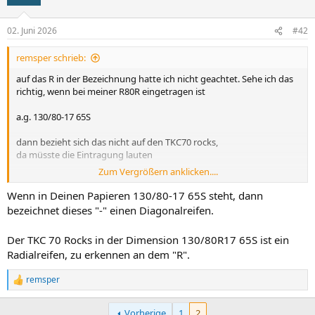
02. Juni 2026
#42
remsper schrieb:
auf das R in der Bezeichnung hatte ich nicht geachtet. Sehe ich das
richtig, wenn bei meiner R80R eingetragen ist
a.g. 130/80-17 65S
dann bezieht sich das nicht auf den TKC70 rocks,
da müsste die Eintragung lauten
Zum Vergrößern anklicken....
a.g.130/80R-17 65S ?
Wenn in Deinen Papieren 130/80-17 65S steht, dann
bezeichnet dieses "-" einen Diagonalreifen.
Der TKC 70 Rocks in der Dimension 130/80R17 65S ist ein
Radialreifen, zu erkennen an dem "R".
remsper
R
e
a
Vorherige
1
2