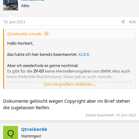
Aktiv
19. Juni 2023
#36
Qtreiber66 schrieb:
Hallo Norbert,
das hatte ich hier bereits beantwortet.
KLICK
Aber ich wiederhole es gerne nochmal:
Es gibt für die
2V-GS
keine Herstellervorgaben von BMW. Also auch
keine Reifenfabrikatsbindung. Diese gab es auch niemals.
Dieser letzte Satz in Deinem Zulassungsschein Teil 1 ist ein Standard-
Zum Vergrößern anklicken....
Textbaustein der Behörden, den sie bei ALLEN Motorrädern in die
neueren KFZ-Papiere reinschreiben und der immer wieder für
Verwirrung sorgt.
Dokumente gelöscht wegen Copyright aber im Brief stehen
Das Thema hatten wir hier im Forum schon sehr häufig diskutiert.
die zugelassen Reifen.
Zuletzt bearbeitet:
19. Juni 2023
VG
Guido
Qtreiber66
Q
Stammgast