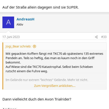
Auf der Straße allein dagegen sind sie SUPER.
AndreasH
A
Aktiv
17. Juni 2023
#33
Jogi_Bear schrieb:
Mit gepackten Koffern fängt mit TKC70 ab spätestens 135 extremes
Pendeln an. Teils so heftig, das man es kaum noch in den Griff
bekommt.
Auf Wiese sind die TKC70 Katastrophal. Selbst beim Schieben
rutscht einem die Fuhre weg.
Im Gelände nur extrem "leichtes" Gelände. Mehr ist nicht.
Zum Vergrößern anklicken....
Auf der Straße allein dagegen sind sie SUPER.
Dann vielleicht duch den Avon Trialrider?