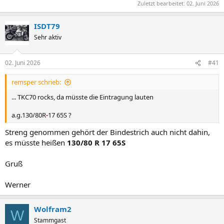
Zuletzt bearbeitet:
02. Juni 2026
ISDT79
Sehr aktiv
02. Juni 2026
#41
remsper schrieb:
... TKC70 rocks, da müsste die Eintragung lauten
a.g.130/80R
-
17 65S ?
Streng genommen gehört der Bindestrich auch nicht dahin,
es müsste heißen
130/80 R 17 65S
Gruß
Werner
Wolfram2
W
Stammgast