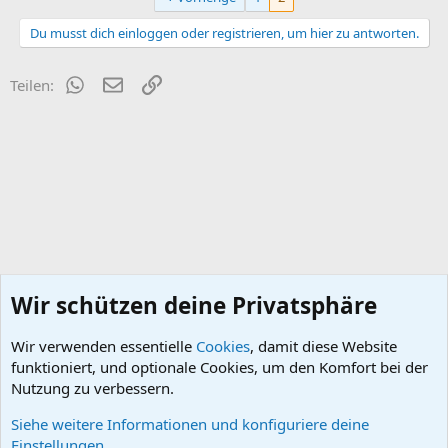
k
t
Du musst dich einloggen oder registrieren, um hier zu antworten.
i
o
n
WhatsApp
E-Mail
Link
Teilen:
e
n
:
Wir schützen deine Privatsphäre
Wir verwenden essentielle
Cookies
, damit diese Website
funktioniert, und optionale Cookies, um den Komfort bei der
Nutzung zu verbessern.
Siehe weitere Informationen und konfiguriere deine
Betriebsstoffe
Einstellungen