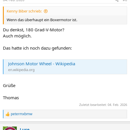
Kenny Biber schrieb:
Wenn das überhaupt ein Boxermotor ist.
Du denkst, 180 Grad-V-Motor?
Auch möglich.
Das hatte ich noch dazu gefunden:
Johnson Motor Wheel - Wikipedia
en.wikipedia.org
Grüße
Thomas
Zuletzt bearbeitet:
04. Feb. 2026
petermxbmw
R
e
a
Luse
k