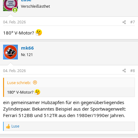
t
Verschleißästhet
i
o
n
04. Feb. 2026
#7
e
n
180° V-Motor?
:
mk66
Nr. 121
04. Feb. 2026
#8
Luse schrieb:
180° V-Motor?
ein gemeinsamer Hubzapfen für ein gegenüberliegendes
Zylinderpaar. Bekanntes Beispiel aus der Sportwagenwelt:
Ferrari 512BB und 512TR aus den 1980er/1990er Jahren.
Luse
R
e