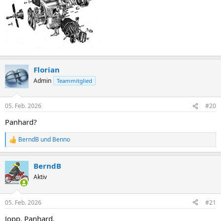
Florian
Admin
Teammitglied
05. Feb. 2026
#20
Panhard?
BerndB
und
Benno
R
e
a
BerndB
k
t
Aktiv
i
o
n
05. Feb. 2026
#21
e
n
Jopp. Panhard.