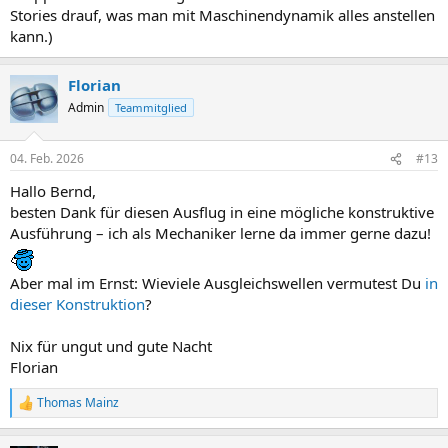
Stories drauf, was man mit Maschinendynamik alles anstellen
kann.)
Florian
Admin
Teammitglied
04. Feb. 2026
#13
Hallo Bernd,
besten Dank für diesen Ausflug in eine mögliche konstruktive
Ausführung – ich als Mechaniker lerne da immer gerne dazu!
Aber mal im Ernst: Wieviele Ausgleichswellen vermutest Du
in
dieser Konstruktion
?
Nix für ungut und gute Nacht
Florian
Thomas Mainz
R
e
a