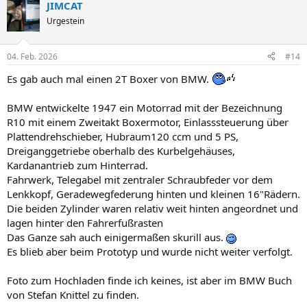
JIMCAT
k
t
Urgestein
i
o
n
04. Feb. 2026
#14
e
n
Es gab auch mal einen 2T Boxer von BMW.
:
BMW entwickelte 1947 ein Motorrad mit der Bezeichnung
R10 mit einem Zweitakt Boxermotor, Einlasssteuerung über
Plattendrehschieber, Hubraum120 ccm und 5 PS,
Dreiganggetriebe oberhalb des Kurbelgehäuses,
Kardanantrieb zum Hinterrad.
Fahrwerk, Telegabel mit zentraler Schraubfeder vor dem
Lenkkopf, Geradewegfederung hinten und kleinen 16"Rädern.
Die beiden Zylinder waren relativ weit hinten angeordnet und
lagen hinter den Fahrerfußrasten
Das Ganze sah auch einigermaßen skurill aus.
Es blieb aber beim Prototyp und wurde nicht weiter verfolgt.
Foto zum Hochladen finde ich keines, ist aber im BMW Buch
von Stefan Knittel zu finden.