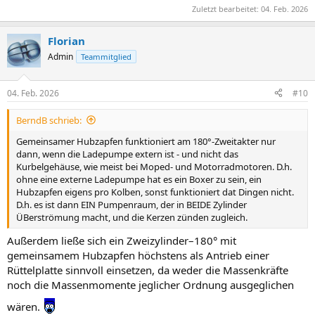
Zuletzt bearbeitet:
04. Feb. 2026
Florian
Admin
Teammitglied
04. Feb. 2026
#10
BerndB schrieb:
Gemeinsamer Hubzapfen funktioniert am 180°-Zweitakter nur
dann, wenn die Ladepumpe extern ist - und nicht das
Kurbelgehäuse, wie meist bei Moped- und Motorradmotoren. D.h.
ohne eine externe Ladepumpe hat es ein Boxer zu sein, ein
Hubzapfen eigens pro Kolben, sonst funktioniert dat Dingen nicht.
D.h. es ist dann EIN Pumpenraum, der in BEIDE Zylinder
ÜBerströmung macht, und die Kerzen zünden zugleich.
Außerdem ließe sich ein Zweizylinder–180° mit
gemeinsamem Hubzapfen höchstens als Antrieb einer
Rüttelplatte sinnvoll einsetzen, da weder die Massenkräfte
noch die Massenmomente jeglicher Ordnung ausgeglichen
wären.