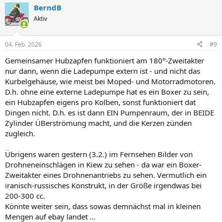
a
BerndB
k
t
Aktiv
i
o
n
04. Feb. 2026
#9
e
n
Gemeinsamer Hubzapfen funktioniert am 180°-Zweitakter
:
nur dann, wenn die Ladepumpe extern ist - und nicht das
Kurbelgehäuse, wie meist bei Moped- und Motorradmotoren.
D.h. ohne eine externe Ladepumpe hat es ein Boxer zu sein,
ein Hubzapfen eigens pro Kolben, sonst funktioniert dat
Dingen nicht. D.h. es ist dann EIN Pumpenraum, der in BEIDE
Zylinder ÜBerströmung macht, und die Kerzen zünden
zugleich.
Übrigens waren gestern (3.2.) im Fernsehen Bilder von
Drohneneinschlägen in Kiew zu sehen - da war ein Boxer-
Zweitakter eines Drohnenantriebs zu sehen. Vermutlich ein
iranisch-russisches Konstrukt, in der Größe irgendwas bei
200-300 cc.
Könnte weiter sein, dass sowas demnächst mal in kleinen
Mengen auf ebay landet ...