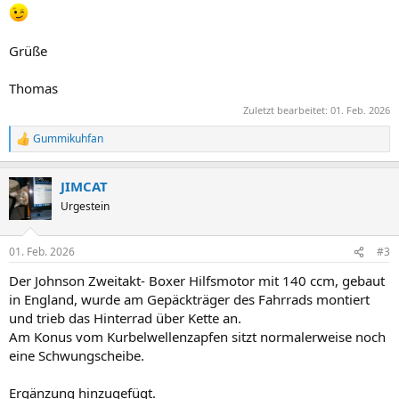
Grüße
Thomas
Zuletzt bearbeitet:
01. Feb. 2026
Gummikuhfan
R
e
a
JIMCAT
k
t
Urgestein
i
o
n
01. Feb. 2026
#3
e
n
Der Johnson Zweitakt- Boxer Hilfsmotor mit 140 ccm, gebaut
:
in England, wurde am Gepäckträger des Fahrrads montiert
und trieb das Hinterrad über Kette an.
Am Konus vom Kurbelwellenzapfen sitzt normalerweise noch
eine Schwungscheibe.
Ergänzung hinzugefügt.