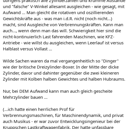
übrigens praktisch alle Zylinderzahlen und krumme Abstände
und "falsche" V-Winkel allesamt ausgleichen - wie gesagt, mit
Aufwand ... Man gleicht die rotativen und oszillierenden
Gewichtskräfte aus - was man i.d.R. nicht (noch nicht...)
macht, sind Ausgleiche von Verbrennungskräften. Kann man
auch..., wenn denn man das will. Schwierigkeit hier sind die
nicht-kontinuierlich Last fahrenden Maschinen, wie KFZ-
Antriebe - wie willst du ausgleichen, wenn Leerlauf ist versus
Halblast versus Vollast ...
Wilde Sachen waren da mal vergangenheitlich so "Dinger"
wie der britische Dreizylinder-Boxer. In der Mitte der dicke
Zylinder, davor und dahinter gegenüber die zwei kleineren
Zylinder mit Kolben halben Gewichtes und halben Hubraums.
Nur, bei DEM Aufwand kann man auch gleich gescheite
Mehrzylinder bauen ...
(...ich hatte einen herrlichen Prof für
Verbrennungsmaschinen, für Maschinendynamik, und privat
auch Musikus - er war zuvor Entwicklungsingenieur bei der
Kruppschen Lastkraftwagenfabrik. Der hatte unfassbare