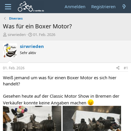
Anmelden
Registrieren
Diverses
Was für ein Boxer Motor?
E
E
sirwrieden
01. Feb. 2026
r
r
s
s
sirwrieden
t
t
Sehr aktiv
e
e
l
l
l
l
01. Feb. 2026
#1
e
t
r
a
Weiß jemand um was für einen Boxer Motor es sich hier
m
handelt?
Gesehen heute auf der Classic Motor Show in Bremen der
Verkäufer konnte keine Angaben machen