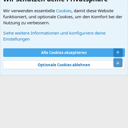
Wir verwenden essentielle
Cookies
, damit diese Website
funktioniert, und optionale Cookies, um den Komfort bei der
Nutzung zu verbessern.
Siehe weitere Informationen und konfiguriere deine
Boxer vor /5
Einstellungen
Cookies
Default style
Deutsch
Obe
Alle Cookies akzeptieren
Kontakt
Nutzungsbedingungen
Datenschutz
Hilfe und Impressum
Start
R
Unt
S
Optionale Cookies ablehnen
S
®
Community platform by XenForo
© 2010-2026 XenForo Ltd.