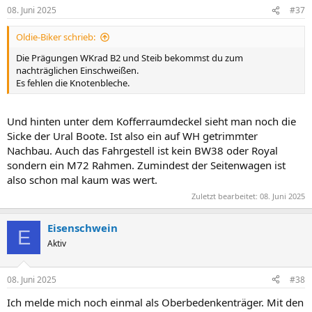
n
08. Juni 2025
#37
e
n
Oldie-Biker schrieb:
:
Die Prägungen WKrad B2 und Steib bekommst du zum
nachträglichen Einschweißen.
Es fehlen die Knotenbleche.
Und hinten unter dem Kofferraumdeckel sieht man noch die
Sicke der Ural Boote. Ist also ein auf WH getrimmter
Nachbau. Auch das Fahrgestell ist kein BW38 oder Royal
sondern ein M72 Rahmen. Zumindest der Seitenwagen ist
also schon mal kaum was wert.
Zuletzt bearbeitet:
08. Juni 2025
Eisenschwein
E
Aktiv
08. Juni 2025
#38
Ich melde mich noch einmal als Oberbedenkenträger. Mit den