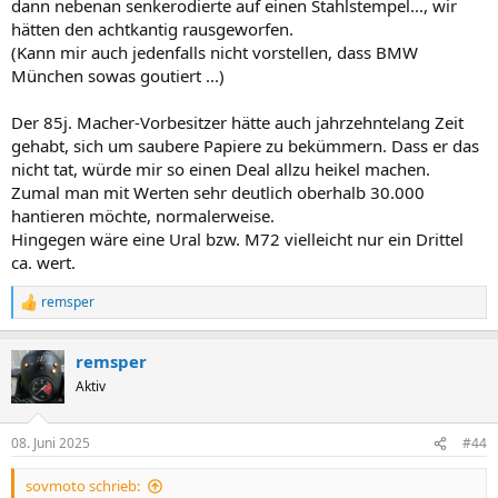
dann nebenan senkerodierte auf einen Stahlstempel..., wir
hätten den achtkantig rausgeworfen.
(Kann mir auch jedenfalls nicht vorstellen, dass BMW
München sowas goutiert ...)
Der 85j. Macher-Vorbesitzer hätte auch jahrzehntelang Zeit
gehabt, sich um saubere Papiere zu bekümmern. Dass er das
nicht tat, würde mir so einen Deal allzu heikel machen.
Zumal man mit Werten sehr deutlich oberhalb 30.000
hantieren möchte, normalerweise.
Hingegen wäre eine Ural bzw. M72 vielleicht nur ein Drittel
ca. wert.
remsper
R
e
a
remsper
k
t
Aktiv
i
o
n
08. Juni 2025
#44
e
n
sovmoto schrieb:
: