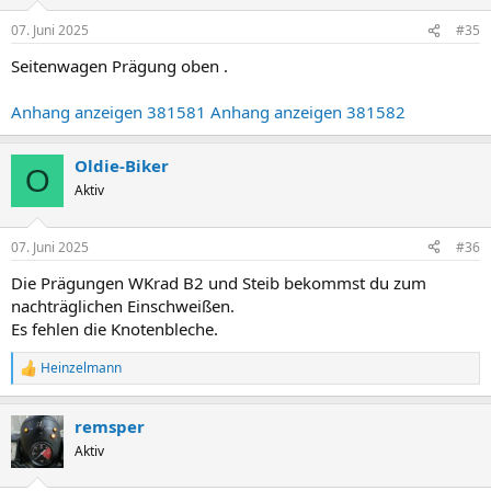
07. Juni 2025
#35
Seitenwagen Prägung oben .
Anhang anzeigen 381581
Anhang anzeigen 381582
Oldie-Biker
O
Aktiv
07. Juni 2025
#36
Die Prägungen WKrad B2 und Steib bekommst du zum
nachträglichen Einschweißen.
Es fehlen die Knotenbleche.
Heinzelmann
R
e
a
remsper
k
t
Aktiv
i
o