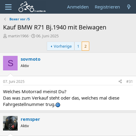
Anmelden
Registrieren
Boxer vor /5
Kauf BMW R71 Bj.1940 mit Beiwagen
E
E
martin1966
06. Juni 2025
r
r
Vorherige
1
2
s
s
t
t
e
e
sovmoto
S
l
l
Aktiv
l
l
e
t
r
a
07. Juni 2025
#31
m
Welches Motorrad meinst Du?
Das was zum Verkauf steht oder das, welches mal diese
Fahrgestellnummer trug.
remsper
Aktiv