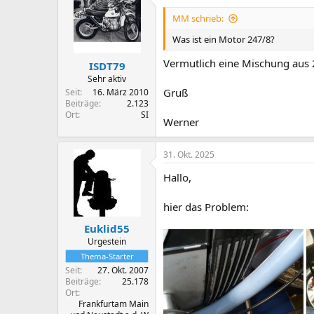
MM schrieb:
Was ist ein Motor 247/8?
Vermutlich eine Mischung aus 
ISDT79
Sehr aktiv
Gruß
Seit
16. März 2010
Beiträge
2.123
Ort
SI
Werner
31. Okt. 2025
Hallo,
hier das Problem:
Euklid55
Urgestein
Thema-Starter
Seit
27. Okt. 2007
Beiträge
25.178
Ort
Frankfurtam Main