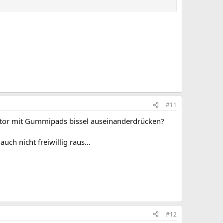
#11
Motor mit Gummipads bissel auseinanderdrücken?
ch nicht freiwillig raus...
#12