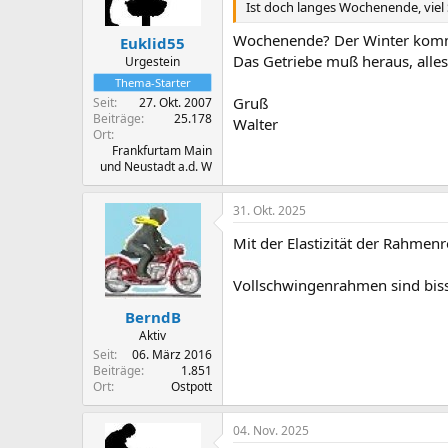
Ist doch langes Wochenende, viel
Wochenende? Der Winter kommt, 
Euklid55
Das Getriebe muß heraus, all
Urgestein
Thema-Starter
Gruß
Seit
27. Okt. 2007
Beiträge
25.178
Walter
Ort
Frankfurtam Main
und Neustadt a.d. W
31. Okt. 2025
Mit der Elastizität der Rahme
Vollschwingenrahmen sind bissel
BerndB
Aktiv
Seit
06. März 2016
Beiträge
1.851
Ort
Ostpott
04. Nov. 2025