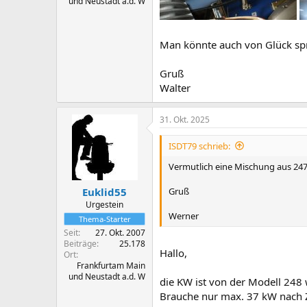
und Neustadt a.d. W
Man könnte auch von Glück spr
Gruß
Walter
31. Okt. 2025
ISDT79 schrieb:
Vermutlich eine Mischung aus 247
Gruß
Euklid55
Urgestein
Werner
Thema-Starter
Seit
27. Okt. 2007
Beiträge
25.178
Hallo,
Ort
Frankfurtam Main
und Neustadt a.d. W
die KW ist von der Modell 248
Brauche nur max. 37 kW nach Z