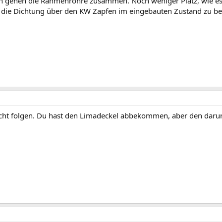
n gehen die Rahmenrohre zusammen. Noch weniger Platz, wie es 
ee die Dichtung über den KW Zapfen im eingebauten Zustand zu 
icht folgen. Du hast den Limadeckel abbekommen, aber den darun