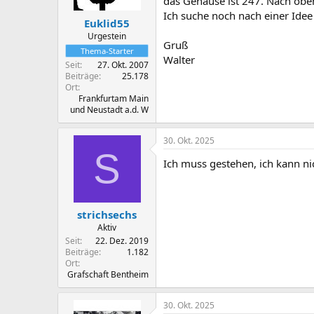
das Gehäuse ist 247. Nach obe
Ich suche noch nach einer Id
Euklid55
Urgestein
Gruß
Thema-Starter
Walter
Seit
27. Okt. 2007
Beiträge
25.178
Ort
Frankfurtam Main
und Neustadt a.d. W
30. Okt. 2025
S
Ich muss gestehen, ich kann n
strichsechs
Aktiv
Seit
22. Dez. 2019
Beiträge
1.182
Ort
Grafschaft Bentheim
30. Okt. 2025