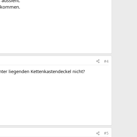
aussieht.
bekommen.
#4
ter liegenden Kettenkastendeckel nicht?
#5