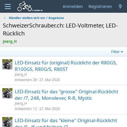
Anmelden
Registrieren
Händler stellen sich vor / Angebote
SchweizerSchrauber.ch: LED-Voltmeter, LED-
Rücklich
Joerg_H
Filter
LED-Einsatz für (original) Rücklicht der R80GS,
R100GS, R80G/S, R80ST
Joerg_H
Antworten
28
27. Mai 2026
LED-Einsatz für das "grosse" Original-Rücklicht
der /7, 248, Monolever, R-R, Mystic
Joerg_H
Antworten
12
27. Mai 2026
LED-Einsatz für das "kleine" Original-Rücklicht
der /5, /6 und frühen /7