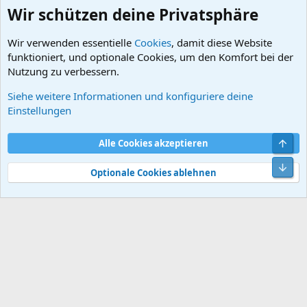
Wir schützen deine Privatsphäre
Wir verwenden essentielle
Cookies
, damit diese Website
funktioniert, und optionale Cookies, um den Komfort bei der
Nutzung zu verbessern.
Siehe weitere Informationen und konfiguriere deine
Händler stellen sich vor / Angebote
Einstellungen
Cookies
Default style
Deutsch
Obe
Alle Cookies akzeptieren
Kontakt
Nutzungsbedingungen
Datenschutz
Hilfe und Impressum
Start
R
Unt
S
Optionale Cookies ablehnen
S
®
Community platform by XenForo
© 2010-2026 XenForo Ltd.